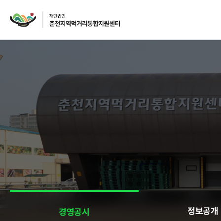
재단소개
인사말
CI
주요사업
먹거리 거버넌스
급식사업
정보공개
경영공시
급식사업