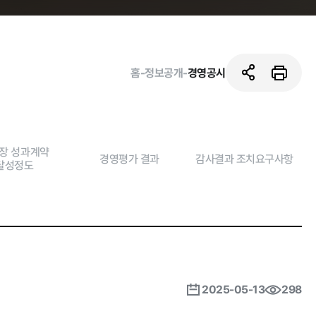
홈
-
정보공개
-
경영공시
장 성과계약
경영평가 결과
감사결과 조치요구사항
달성정도
활동사진
2025-05-13
298