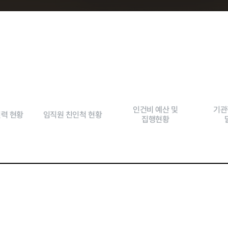
현황
인건비 예산 및
기관
인력 현황
임직원 친인척 현황
집행현황
교육안내
과