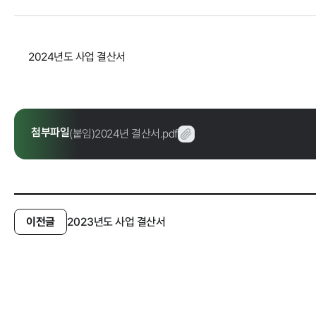
정보공개
2024년도 사업 결산서
경영공시
정보공개
경영목표 및 운영계획
행정정보공개
재무현황
계약현황 및 
첨부파일
(붙임)2024년 결산서.pdf
임원 및 운영인력 현황
업무추진비 및
임직원 친인척 현황
정보목록
인건비 예산 및 집행현황
안전보건관리
기관장 성과계약 달성정도
이전글
2023년도 사업 결산서
경영평가 결과
감사결과 조치요구사항