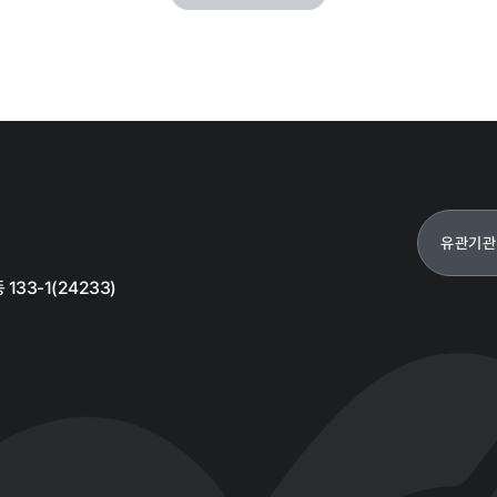
먹거리동향
유관기관
33-1(24233)
재단 갤러리
자료실