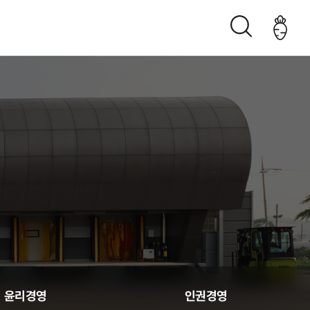
조직구성도
오시는 길
생산관리
윤리경영
인권경영
춘천관내 농가현황