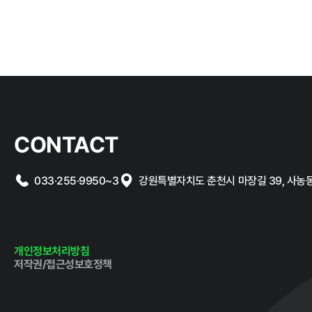
홍보마당
보도자료
CONTACT
033·255·9950~3
강원특별자치도 춘천시 마장길 39, 사농동 1
알림마당
개인정보처리방침
공지사항
채용공고
저작권/접근성보호정책