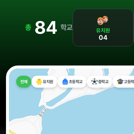
정보공개
84
경영공시
정보공개
총
학교
유치원
04
경영목표 및 운영계획
행정정보공개
재무현황
계약현황 및 
임원 및 운영인력 현황
업무추진비 및
임직원 친인척 현황
정보목록
전체
유치원
초등학교
중학교
고등
인건비 예산 및 집행현황
안전보건관리
기관장 성과계약 달성정도
경영평가 결과
감사결과 조치요구사항