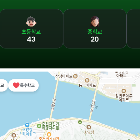
윤리경영
초등학교
중학교
43
20
대가지급
 기타
학교
특수학교