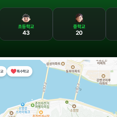
윤리경영
초등학교
중학교
43
20
대가지급
 기타
학교
특수학교