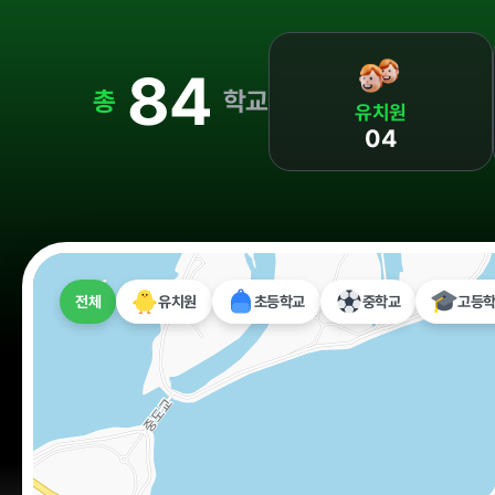
정보공개
84
경영공시
정보공개
총
학교
유치원
04
경영목표 및 운영계획
행정정보공개
재무현황
계약현황 및 
임원 및 운영인력 현황
업무추진비 및
임직원 친인척 현황
정보목록
전체
유치원
초등학교
중학교
고등
인건비 예산 및 집행현황
안전보건관리
기관장 성과계약 달성정도
경영평가 결과
감사결과 조치요구사항