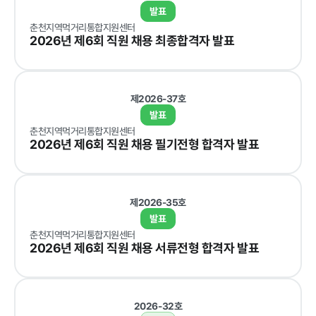
발표
춘천지역먹거리통합지원센터
2026년 제6회 직원 채용 최종합격자 발표
정보공개
제2026-37호
경영공시
정보공개
윤리경영
인권경영
발표
춘천지역먹거리통합지원센터
경영목표 및
행정정보공개
2026년 제6회 직원 채용 필기전형 합격자 발표
운영계획
계약현황 및
재무현황
대가지급
임원 및 운영
업무추진비
제2026-35호
인력 현황
및 기타
발표
춘천지역먹거리통합지원센터
임직원 친인
정보목록
2026년 제6회 직원 채용 서류전형 합격자 발표
척 현황
안전보건관리
인건비 예산
및 집행현황
2026-32호
기관장 성과