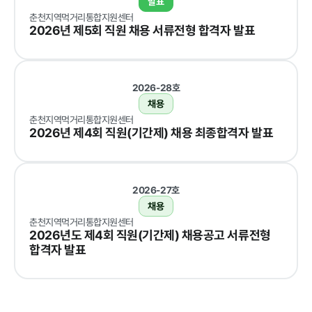
발표
춘천지역먹거리통합지원센터
2026년 제5회 직원 채용 서류전형 합격자 발표
알림마당
공지사항
채용공고
재단 갤러
자료실
타기관 고
2026-28호
리
시공고
채용
춘천지역먹거리통합지원센터
2026년 제4회 직원(기간제) 채용 최종합격자 발표
2026-27호
클린신고
채용
춘천지역먹거리통합지원센터
2026년도 제4회 직원(기간제) 채용공고 서류전형
합격자 발표
부정 · 부패신고
갑질피해 신고
성희롱 · 성폭행 신
고센터