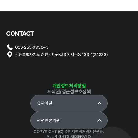
이순신
농가
양배추
계약 달성정
도
엄기옥
신북읍
경영평가 결
대파
,
아욱
,
시금치
사북면
과
CONTACT
감사결과 조
이유진
신북읍
치요구사항
033·255·9950~3
시금치
,
상추
,
근대
,
쪽파
,
얼갈이
,
열무
강원특별자치도 춘천시 마장길 39, 사농동 133-1(24233)
양파
정강섭
신북읍
동면
마늘
,
쪽파
,
오이
홍보마당
개인정보처리방침
김종찬
신북읍
저작권/접근성보호정책
마늘
,
양파
,
서리태
양파
유관기관
보도자료
먹거리동향
황기순
신북읍
얼갈이
,
시금치
,
아욱
관련언론기관
COPYRIGHT (C) 춘천지역먹거리지원센터.
최근숙
신북읍
ALL RIGHTS RESERVED.