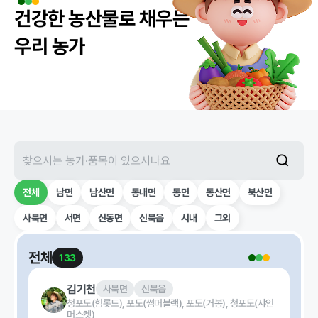
급식사업
춘천관내 농
건강한 농산물로 채우는
가현황
춘천관내 학
우리 농가
교현황
농가소식
전체
남면
남산면
동내면
동면
동산면
북산면
공지사항
안전성관리
교육안내
활동사진
사북면
서면
신동면
신북읍
시내
그외
안전성검사
결과
전체
133
자료실
김기천
사북면
신북읍
청포도(힘롯드)
,
포도(썸머블랙)
,
포도(거봉)
,
청포도(샤인
머스켓)