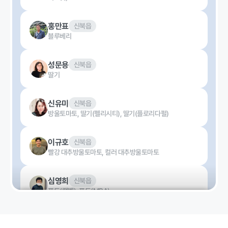
홍만표
신북읍
정보공개
블루베리
성문용
신북읍
경영공시
정보공개
윤리경영
인권경영
딸기
경영목표 및
행정정보공개
신유미
신북읍
운영계획
방울토마토
,
딸기(펠리시티)
,
딸기(플로리다펄)
계약현황 및
재무현황
대가지급
이규호
신북읍
임원 및 운영
업무추진비
빨강 대추방울토마토
,
컬러 대추방울토마토
인력 현황
및 기타
임직원 친인
정보목록
심영희
신북읍
척 현황
안전보건관리
포도(캠벨)
,
포도(MBA)
인건비 예산
및 집행현황
오흥만
신북읍
기관장 성과