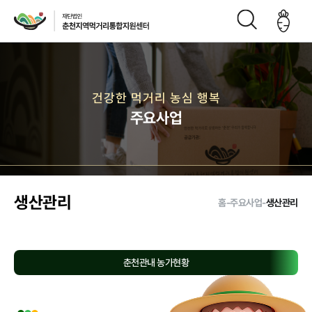
재단소개
건강한 먹거리 농심 행복
주요사업
인사말
CI
재단연
재단비
조직구
오시는
혁
전
성도
길
생산관리
홈
-
주요사업
-
생산관리
주요사업
춘천관내 농가현황
먹거리 거버
급식사업
직매장 사업
생산관리
넌스