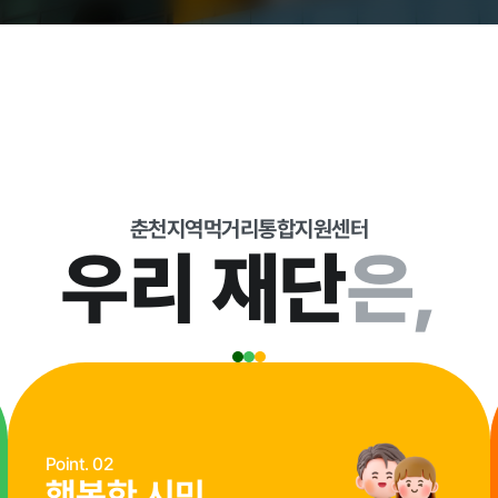
현황
춘천지역먹거리통합지원센터
우리 재단
은,
교육안내
과
Point. 02
행복한 시민