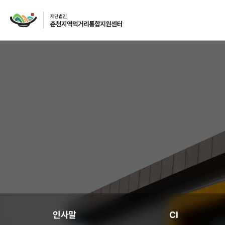
재단소개
인사말
CI
주요사업
먹거리 거버넌스
급식사업
인사말
CI
급식사업