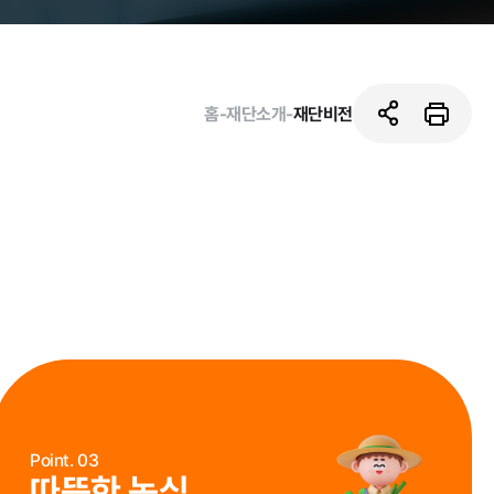
홈
-
재단소개
-
재단비전
활동사진
Point. 03
따뜻한 농심