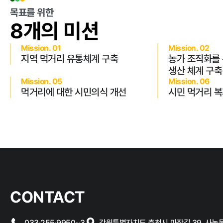
목표를 위한
8개의 미션
클린신고
Mission. 01
Mission. 02
지역 먹거리 유통체계 구축
농가 조직화를
생산 체계 구축
부정 · 부패신고
Mission. 05
Mission. 06
먹거리에 대한 시민의식 개선
시민 먹거리 복
CONTACT
033·255·9950~3
강원특별자치도 춘천시 마장길 39, 사농동 1