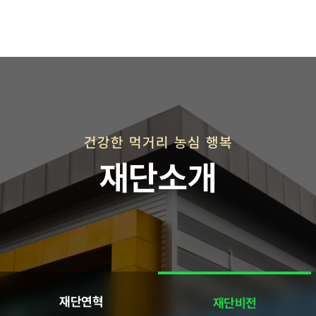
재단연혁
재단비전
건강한 먹거리 농심 행복
재단소개
직매장 사업
재단연혁
재단비전