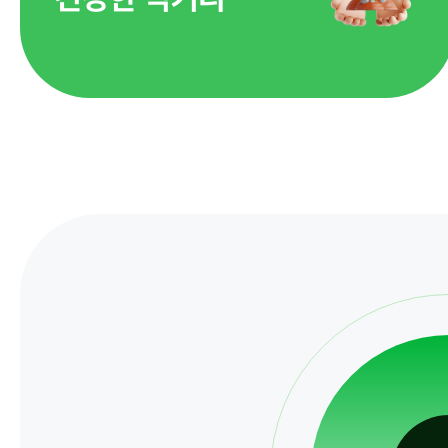
정보공개
경영공시
정보공개
경영목표 및 운영계획
행정정보공개
재무현황
계약현황 및 
임원 및 운영인력 현황
업무추진비 및
임직원 친인척 현황
정보목록
인건비 예산 및 집행현황
안전보건관리
기관장 성과계약 달성정도
경영평가 결과
감사결과 조치요구사항