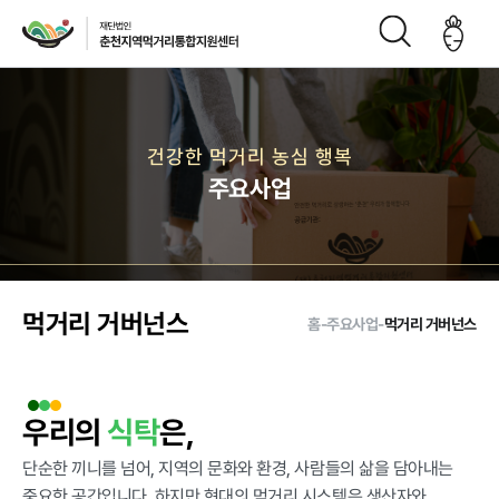
재단소개
건강한 먹거리 농심 행복
주요사업
인사말
CI
재단연
재단비
조직구
오시는
혁
전
성도
길
먹거리 거버넌스
홈
-
주요사업
-
먹거리 거버넌스
주요사업
우리의
식탁
은,
먹거리 거버
급식사업
직매장 사업
생산관리
단순한 끼니를 넘어, 지역의 문화와 환경, 사람들의 삶을 담아내는
넌스
중요한 공간입니다. 하지만 현대의 먹거리 시스템은 생산자와