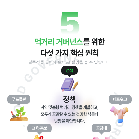
5
정보공개
먹거리 거버넌스
를 위한
경영공시
정보공개
윤리경영
인권경영
다섯 가지 핵심 원칙
경영목표 및
행정정보공개
말풍선을 클릭해 보세요! 설명을 볼 수 있습니다.
운영계획
정책
계약현황 및
재무현황
대가지급
임원 및 운영
업무추진비
인력 현황
및 기타
정책
푸드플랜
네트워크
임직원 친인
정보목록
지역 맞춤형 먹거리 정책을 개발하고,
척 현황
모두가 공감할 수 있는 건강한 식문화
안전보건관리
방향을 제안합니다.
인건비 예산
및 집행현황
교육·홍보
공감대
기관장 성과