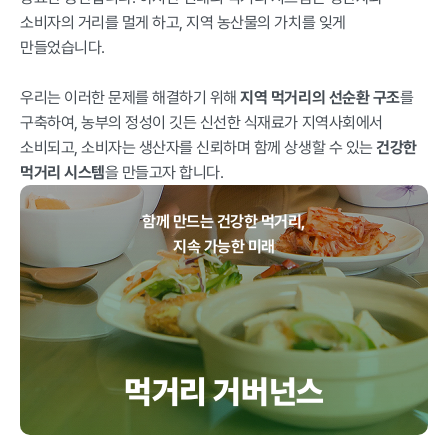
급식사업
춘천관내 농
소비자의 거리를 멀게 하고, 지역 농산물의 가치를 잊게
가현황
춘천관내 학
만들었습니다.
교현황
우리는 이러한 문제를 해결하기 위해
지역 먹거리의 선순환 구조
를
구축하여, 농부의 정성이 깃든 신선한 식재료가 지역사회에서
소비되고, 소비자는 생산자를 신뢰하며 함께 상생할 수 있는
건강한
먹거리 시스템
을 만들고자 합니다.
농가소식
함께 만드는 건강한 먹거리,
지속 가능한 미래
공지사항
안전성관리
교육안내
활동사진
안전성검사
결과
자료실
먹거리 거버넌스