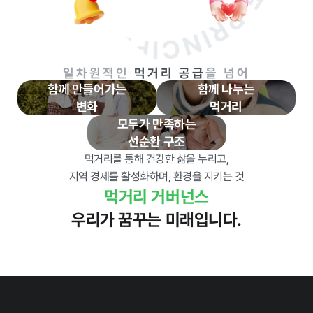
계약 달성정
도
경영평가 결
과
일차원적인
먹거리 공급
을 넘어
감사결과 조
함께 만들어가는
함께 나누는
치요구사항
변화
먹거리
모두가 만족하는
선순환 구조
먹거리를 통해 건강한 삶을 누리고,
지역 경제를 활성화하며, 환경을 지키는 것
홍보마당
먹거리 거버넌스
우리가 꿈꾸는 미래입니다.
보도자료
먹거리동향