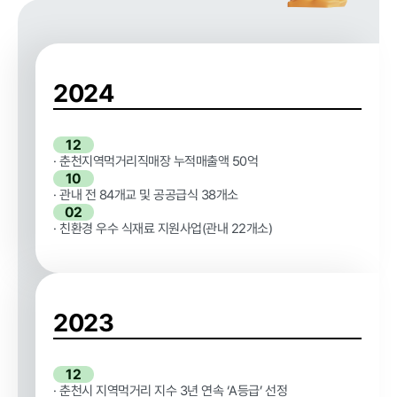
급식사업
춘천관내 농
가현황
춘천관내 학
교현황
2024
12
· 춘천지역먹거리직매장 누적매출액 50억
농가소식
10
· 관내 전 84개교 및 공공급식 38개소
02
· 친환경 우수 식재료 지원사업(관내 22개소)
공지사항
안전성관리
교육안내
활동사진
안전성검사
결과
2023
자료실
12
· 춘천시 지역먹거리 지수 3년 연속 ‘A등급’ 선정