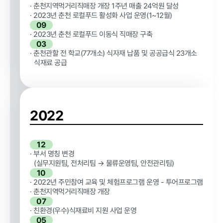
· 춘천지역먹거리직매장 개장 1주년 매출 24억원 달성
· 2023년 춘천 로컬푸드 활성화 사업 운영(1~12월)
09
정보공개
· 2023년 춘천 로컬푸드 이동식 직매장 구축
03
· 춘천관할 전 학교(77개소) 식자재 납품 및 공공급식 23개소
식재료 공급
경영공시
정보공개
윤리경영
인권경영
경영목표 및
행정정보공개
운영계획
2022
계약현황 및
재무현황
대가지급
임원 및 운영
업무추진비
12
인력 현황
및 기타
· 부서 명칭 변경
(실무지원팀, 전처리팀 → 물류운영팀, 안전관리팀)
임직원 친인
정보목록
10
척 현황
· 2022년 주민참여 교육 및 체험프로그램 운영 - 투어프로그램
안전보건관리
· 춘천지역먹거리직매장 개장
인건비 예산
07
및 집행현황
· 친환경(우수)식재료비 지원 사업 운영
05
기관장 성과