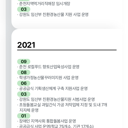
· 춘천지역먹거리직매장 임시개장
계약 달성정
03
도
· 강원도 임산부 친환경농산물 지원 사업 운영
경영평가 결
과
감사결과 조
치요구사항
2021
09
· 춘천 로컬푸드 향토산업육성사업 운영
08
· 학생가정농산물꾸러미지원 사업 운영
홍보마당
06
· 공공급식 기획생산체계 구축 지원사업 운영
03
· 강원도 임산부 친환경농산물지원 시범사업 운영
보도자료
먹거리동향
· 초등돌봄교실 과일간식 가공 저작업체 지정 및 도내 7개
지자체 운영
01
· 장애인 지역사회 통합돌봄사업 운영
· 공공급식 사업 운영(학교 75개소, 기관 17개소)