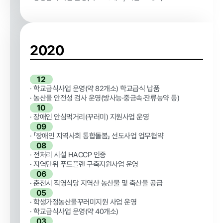
알림마당
2020
공지사항
채용공고
재단 갤러
자료실
타기관 고
리
시공고
12
· 학교급식사업 운영(약 82개소) 학교급식 납품
· 농산물 안전성 검사 운영(방사능·중금속·잔류농약 등)
10
· 장애인 안심먹거리(꾸러미) 지원사업 운영
09
· 「장애인 지역사회 통합돌봄」 선도사업 업무협약
클린신고
08
· 전처리 시설 HACCP 인증
· 지역단위 푸드플랜 구축지원사업 운영
06
부정 · 부패신고
갑질피해 신고
성희롱 · 성폭행 신
· 춘천시 직영식당 지역산 농산물 및 축산물 공급
고센터
05
· 학생가정농산물꾸러미지원 사업 운영
· 학교급식사업 운영(약 40개소)
03