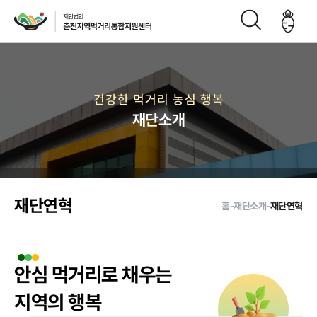
재단소개
건강한 먹거리 농심 행복
재단소개
인사말
CI
재단연
재단비
조직구
오시는
혁
전
성도
길
재단연혁
홈
-
재단소개
-
재단연혁
주요사업
안심 먹거리로 채우는
먹거리 거버
급식사업
직매장 사업
생산관리
지역의 행복
넌스