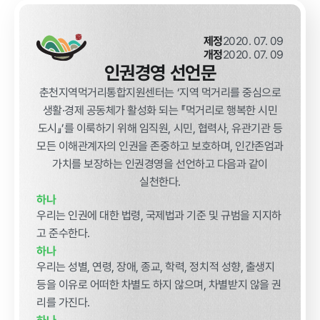
급식사업
춘천관내 농
가현황
춘천관내 학
제정
2020. 07. 09
교현황
개정
2020. 07. 09
인권경영 선언문
춘천지역먹거리통합지원센터는 ‘지역 먹거리를 중심으로
생활·경제 공동체가 활성화 되는 『먹거리로 행복한 시민
도시』’를 이룩하기 위해 임직원, 시민, 협력사, 유관기관 등
농가소식
모든 이해관계자의 인권을 존중하고 보호하며, 인간존엄과
가치를 보장하는 인권경영을 선언하고 다음과 같이
실천한다.
공지사항
안전성관리
교육안내
활동사진
하나
우리는 인권에 대한 법령, 국제법과 기준 및 규범을 지지하
고 준수한다.
안전성검사
결과
하나
우리는 성별, 연령, 장애, 종교, 학력, 정치적 성향, 출생지
자료실
등을 이유로 어떠한 차별도 하지 않으며, 차별받지 않을 권
리를 가진다.