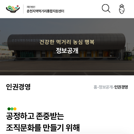
재단소개
건강한 먹거리 농심 행복
정보공개
인사말
CI
재단연
재단비
조직구
오시는
혁
전
성도
길
인권경영
홈
-
정보공개
-
인권경영
주요사업
공정하고 존중받는
먹거리 거버
급식사업
직매장 사업
생산관리
조직문화를 만들기 위해
넌스