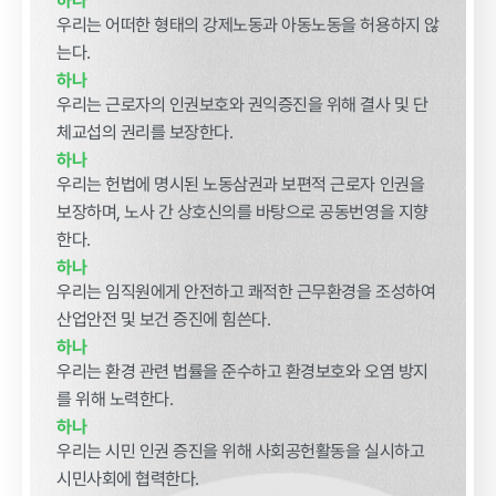
하나
우리는 어떠한 형태의 강제노동과 아동노동을 허용하지 않
는다.
정보공개
하나
우리는 근로자의 인권보호와 권익증진을 위해 결사 및 단
체교섭의 권리를 보장한다.
경영공시
정보공개
윤리경영
인권경영
하나
우리는 헌법에 명시된 노동삼권과 보편적 근로자 인권을
보장하며, 노사 간 상호신의를 바탕으로 공동번영을 지향
경영목표 및
행정정보공개
운영계획
한다.
계약현황 및
하나
재무현황
대가지급
우리는 임직원에게 안전하고 쾌적한 근무환경을 조성하여
임원 및 운영
업무추진비
산업안전 및 보건 증진에 힘쓴다.
인력 현황
및 기타
하나
우리는 환경 관련 법률을 준수하고 환경보호와 오염 방지
임직원 친인
정보목록
척 현황
를 위해 노력한다.
안전보건관리
하나
인건비 예산
우리는 시민 인권 증진을 위해 사회공헌활동을 실시하고
및 집행현황
시민사회에 협력한다.
기관장 성과