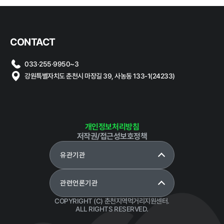
알림마당
CONTACT
공지사항
채용공고
재단 갤러
자료실
타기관 고
033·255·9950~3
리
시공고
강원특별자치도 춘천시 마장길 39, 사농동 133-1(24233)
개인정보처리방침
저작권/접근성보호정책
클린신고
유관기관
부정 · 부패신고
갑질피해 신고
성희롱 · 성폭행 신
관련언론기관
고센터
COPYRIGHT (C) 춘천지역먹거리지원센터.
ALL RIGHTS RESERVED.