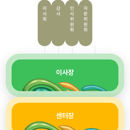
급식사업
춘천관내 농
이사회
감사
인사위원회
자문위원회
가현황
춘천관내 학
교현황
농가소식
이사장
공지사항
안전성관리
교육안내
활동사진
안전성검사
결과
자료실
센터장