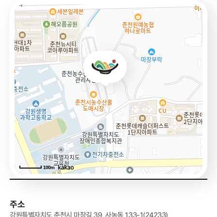
급식사업
춘천관내 농
가현황
춘천관내 학
교현황
농가소식
공지사항
안전성관리
교육안내
활동사진
안전성검사
결과
100m
자료실
주소
강원특별자치도 춘천시 마장길 39, 사농동 133-1(24233)