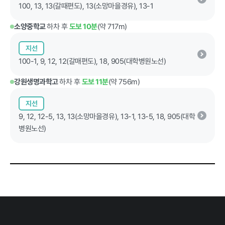
100, 13, 13(갈때편도), 13(소망마을경유), 13-1
계약 달성정
도
소양중학교
하차 후
도보 10분
(약 717m)
경영평가 결
과
지선
100-1, 9, 12, 12(갈매편도), 18, 905(대학병원노선)
감사결과 조
치요구사항
강원생명과학고
하차 후
도보 11분
(약 756m)
지선
9, 12, 12-5, 13, 13(소망마을경유), 13-1, 13-5, 18, 905(대학
병원노선)
홍보마당
보도자료
먹거리동향