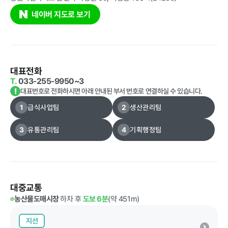
네이버 지도로 보기
정보공개
대표전화
경영공시
정보공개
윤리경영
인권경영
T.
033-255-9950~3
!
대표번호로 전화하시면 아래 안내된 부서 번호로 연결하실 수 있습니다.
경영목표 및
행정정보공개
1
급식사업팀
2
생산관리팀
운영계획
계약현황 및
재무현황
대가지급
3
유통관리팀
4
기획행정팀
임원 및 운영
업무추진비
인력 현황
및 기타
임직원 친인
정보목록
척 현황
대중교통
안전보건관리
농산물도매시장
하차 후
도보 6분
(약 451m)
인건비 예산
및 집행현황
지선
기관장 성과