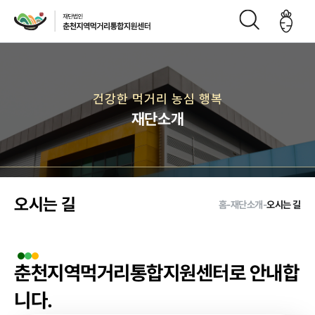
재단소개
건강한 먹거리 농심 행복
재단소개
인사말
CI
재단연
재단비
조직구
오시는
혁
전
성도
길
오시는 길
홈
-
재단소개
-
오시는 길
주요사업
춘천지역먹거리통합지원센터로
안내합
먹거리 거버
급식사업
직매장 사업
생산관리
니다.
넌스