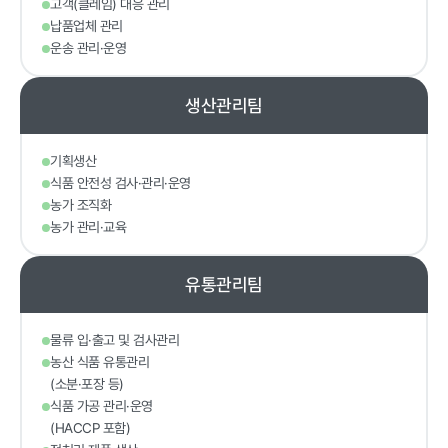
고객(클레임) 대응 관리
계약 달성정
납품업체 관리
도
운송 관리·운영
경영평가 결
과
생산관리팀
감사결과 조
치요구사항
기획생산
식품 안전성 검사·관리·운영
농가 조직화
농가 관리·교육
홍보마당
유통관리팀
물류 입·출고 및 검사관리
보도자료
먹거리동향
농산 식품 유통관리
(소분·포장 등)
식품 가공 관리·운영
(HACCP 포함)