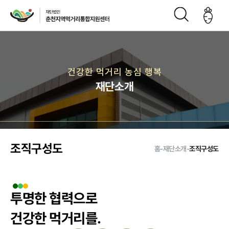
재단소개
건강한 먹거리 농심 행복
재단소개
인사말
CI
재단연
재단비
조직구
오시는
혁
전
성도
길
조직구성도
홈
-
재단소개
-
조직구성도
주요사업
투명한 협력으로
먹거리 거버
급식사업
직매장 사업
생산관리
건강한 먹거리를.
넌스