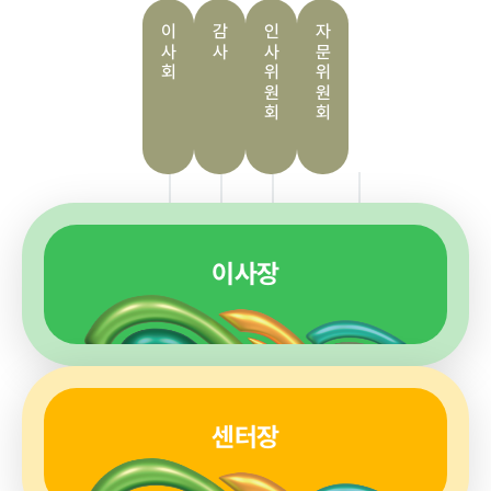
급식사업
춘천관내 농
이사회
감사
인사위원회
자문위원회
가현황
춘천관내 학
교현황
농가소식
이사장
공지사항
안전성관리
교육안내
활동사진
안전성검사
결과
자료실
센터장