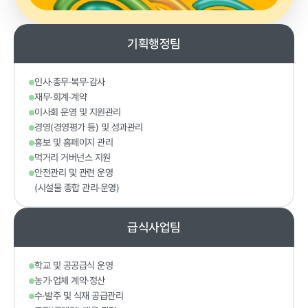
기획행정팀
정보공개
인사·총무·복무·감사
재무·회계·계약
경영공시
정보공개
윤리경영
인권경영
이사회 운영 및 지원관리
경영(경영평가 등) 및 성과관리
경영목표 및
행정정보공개
홍보 및 홈페이지 관리
운영계획
먹거리 거버넌스 지원
계약현황 및
재무현황
대가지급
안전관리 및 관련 운영
(시설물 종합 관리·운영)
임원 및 운영
업무추진비
인력 현황
및 기타
급식사업팀
임직원 친인
정보목록
척 현황
안전보건관리
학교 및 공공급식 운영
인건비 예산
농가·업체 계약·정산
및 집행현황
수·발주 및 식재 공급관리
기관장 성과