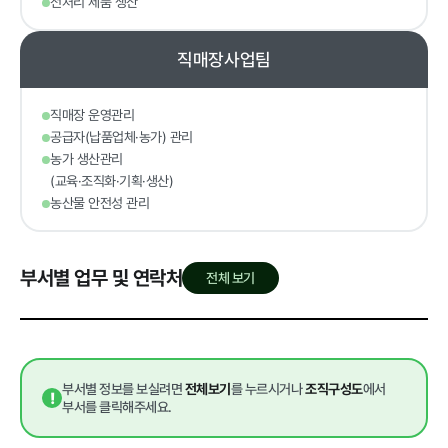
전처리 제품 생산
알림마당
직매장사업팀
직매장 운영관리
공지사항
채용공고
재단 갤러
자료실
타기관 고
공급자(납품업체·농가) 관리
리
시공고
농가 생산관리
(교육·조직화·기획·생산)
농산물 안전성 관리
부서별 업무 및 연락처
전체 보기
클린신고
부정 · 부패신고
갑질피해 신고
성희롱 · 성폭행 신
고센터
부서별 정보를 보실려면
전체보기
를 누르시거나
조직구성도
에서
!
부서를 클릭해주세요.