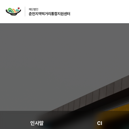
재단소개
인사말
CI
주요사업
먹거리 거버넌스
급식사업
인사말
CI
급식사업