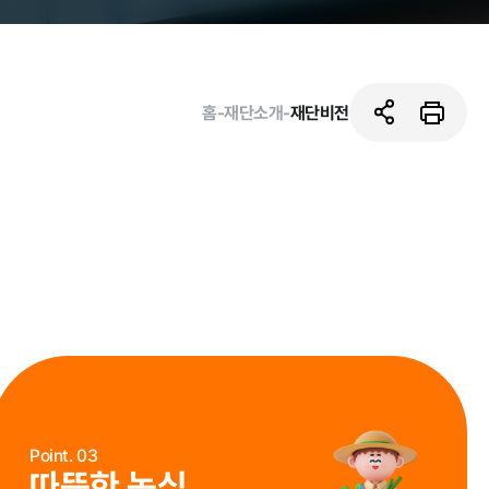
홈
-
재단소개
-
재단비전
활동사진
Point. 03
따뜻한 농심