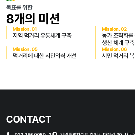
목표를 위한
8개의 미션
클린신고
Mission. 01
Mission. 02
지역 먹거리 유통체계 구축
농가 조직화를
생산 체계 구축
부정 · 부패신고
Mission. 05
Mission. 06
먹거리에 대한 시민의식 개선
시민 먹거리 복
CONTACT
033·255·9950~3
강원특별자치도 춘천시 마장길 39, 사농동 1