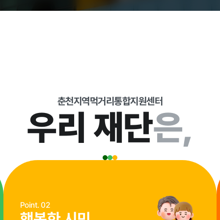
현황
춘천지역먹거리통합지원센터
우리 재단
은,
교육안내
과
Point. 02
행복한 시민