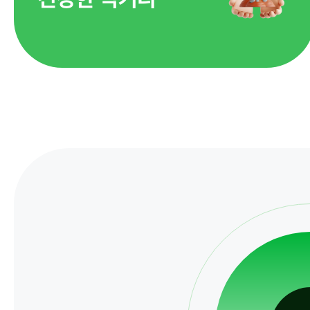
정보공개
경영공시
정보공개
경영목표 및 운영계획
행정정보공개
재무현황
계약현황 및 
임원 및 운영인력 현황
업무추진비 및
임직원 친인척 현황
정보목록
인건비 예산 및 집행현황
안전보건관리
기관장 성과계약 달성정도
경영평가 결과
감사결과 조치요구사항