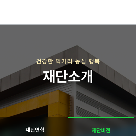
재단연혁
재단비전
건강한 먹거리 농심 행복
재단소개
직매장 사업
재단연혁
재단비전