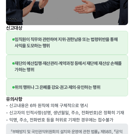
급식사업
춘천관내 농
가현황
춘천관내 학
교현황
신고대상
임직원이 직무와 관련하여 지위·권한남용 또는 법령위반을 통해
사익을 도모하는 행위
농가소식
재단의 예산집행·재산관리·계약과정 등에서 재단에 재산상 손해를
가하는 행위
공지사항
안전성관리
교육안내
활동사진
위의 행위나 그 은폐를 강요·권고·제의·유인하는 행위
안전성검사
유의사항
결과
- 신고내용은 6하 원칙에 의해 구체적으로 명시
- 신고자의 인적사항(성명, 생년월일, 주소, 전화번호)은 정확히 기재
자료실
- 익명, 주소, 전화번호 등을 허위로 기재한 경우에는 접수불가
「부패방지 및 국민권익위원회의 설치와 운영에 관한 법률』 제58조, 『공익