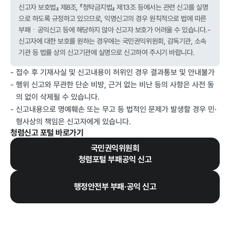
신고자 보호법』 제8조, 『청탁금지법』 제13조 등에서는 관련 신고를 실명
으로 하도록 규정하고 있으므로, 익명신고의 경우 원칙적으로 법에 따른
부패ㆍ공익신고 등에 해당하지 않아 신고자 보호가 어려울 수 있습니다.-
정보공개
신고자에 대한 보호를 원하는 경우에는 국민권익위원회, 감독기관, 소속
기관 등 법률 상의 신고기관에 실명으로 신고하여 주시기 바랍니다.
- 접수 후 기재사실 및 신고내용이 허위인 경우 결과통보 및 안내불가
경영공시
정보공개
윤리경영
인권경영
- 행위 신고와 무관한 단순 비방, 근거 없는 비난 등의 사항은 사전 동
의 없이 삭제될 수 있습니다.
경영목표 및
행정정보공개
- 신고내용으로 명예훼손 또는 무고 등 법적인 문제가 발생할 경우 민·
운영계획
계약현황 및
형사상의 책임은 신고자에게 있습니다.
재무현황
대가지급
청렴신고 포털
바로가기
임원 및 운영
업무추진비
국민권익위원회
인력 현황
및 기타
청렴포털 부패공익 신고
임직원 친인
정보목록
척 현황
행정안전부 부패·공익 신고
안전보건관리
인건비 예산
및 집행현황
기관장 성과