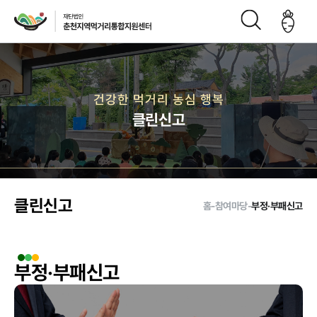
재단소개
건강한 먹거리 농심 행복
클린신고
인사말
CI
재단연
재단비
조직구
오시는
혁
전
성도
길
클린신고
홈
-
참여마당
-
부정·부패신고
주요사업
부정·부패신고
먹거리 거버
급식사업
직매장 사업
생산관리
넌스