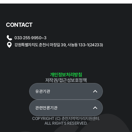
계약 달성정
도
경영평가 결
CONTACT
과
감사결과 조
033·255·9950~3
치요구사항
강원특별자치도 춘천시 마장길 39, 사농동 133-1(24233)
개인정보처리방침
저작권/접근성보호정책
홍보마당
유관기관
보도자료
먹거리동향
관련언론기관
COPYRIGHT (C) 춘천지역먹거리지원센터.
ALL RIGHTS RESERVED.