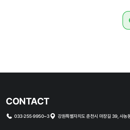
홍보마당
보도자료
알림마당
CONTACT
공지사항
채용공고
033·255·9950~3
강원특별자치도 춘천시 마장길 39, 사농동 1