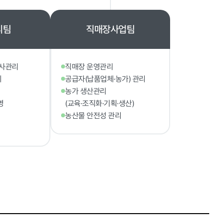
리팀
직매장사업팀
인권경영
검사관리
직매장 운영관리
리
공급자(납품업체·농가) 관리
농가 생산관리
영
(교육·조직화·기획·생산)
농산물 안전성 관리