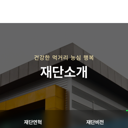
재단연혁
재단비전
건강한 먹거리 농심 행복
재단소개
직매장 사업
재단연혁
재단비전