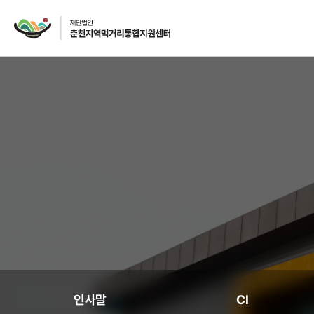
재단소개
인사말
CI
주요사업
먹거리 거버넌스
급식사업
인사말
CI
급식사업