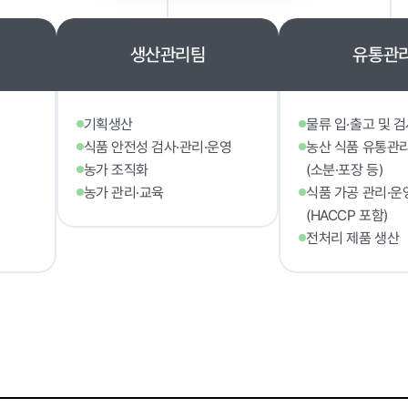
생산관리팀
유통관
윤리경영
기획생산
물류 입·출고 및 
식품 안전성 검사·관리·운영
농산 식품 유통관
대가지급
농가 조직화
(소분·포장 등)
 기타
농가 관리·교육
식품 가공 관리·운
(HACCP 포함)
전처리 제품 생산