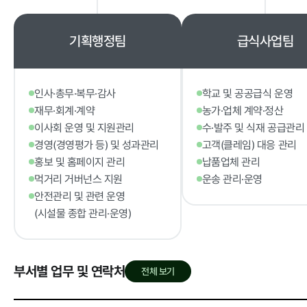
정보공개
기획행정팀
급식사업팀
경영공시
정보공개
인사·총무·복무·감사
학교 및 공공급식 운영
경영목표 및 운영계획
행정정보공개
재무·회계·계약
농가·업체 계약·정산
재무현황
계약현황 및 
이사회 운영 및 지원관리
수·발주 및 식재 공급관리
임원 및 운영인력 현황
업무추진비 및
경영(경영평가 등) 및 성과관리
고객(클레임) 대응 관리
홍보 및 홈페이지 관리
납품업체 관리
임직원 친인척 현황
정보목록
먹거리 거버넌스 지원
운송 관리·운영
인건비 예산 및 집행현황
안전보건관리
안전관리 및 관련 운영
(시설물 종합 관리·운영)
기관장 성과계약 달성정도
경영평가 결과
감사결과 조치요구사항
부서별 업무 및 연락처
전체 보기