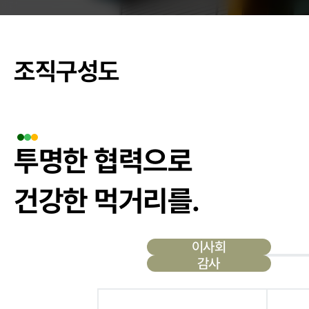
춘천관내 학교
조직구성도
농가소식
투명한 협력으로
공지사항
안전성관리
건강한 먹거리를.
안전성검사 결
자료실
이사회
감사