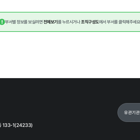
!
부서별 정보를 보실려면
전체보기
를 누르시거나
조직구성도
에서 부서를 클릭해주세요
먹거리동향
유관기관
재단 갤러리
자료실
33-1(24233)