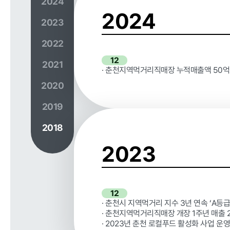
2024
정보공개
2024
2023
2022
경영공시
정보공개
12
2021
· 춘천지역먹거리직매장 누적매출액 50억
경영목표 및 운영계획
행정정보공개
2020
재무현황
계약현황 및 
2019
임원 및 운영인력 현황
업무추진비 및
임직원 친인척 현황
정보목록
2018
인건비 예산 및 집행현황
안전보건관리
2023
기관장 성과계약 달성정도
경영평가 결과
12
감사결과 조치요구사항
· 춘천시 지역먹거리 지수 3년 연속 ‘A등급
· 춘천지역먹거리직매장 개장 1주년 매출 
· 2023년 춘천 로컬푸드 활성화 사업 운영(