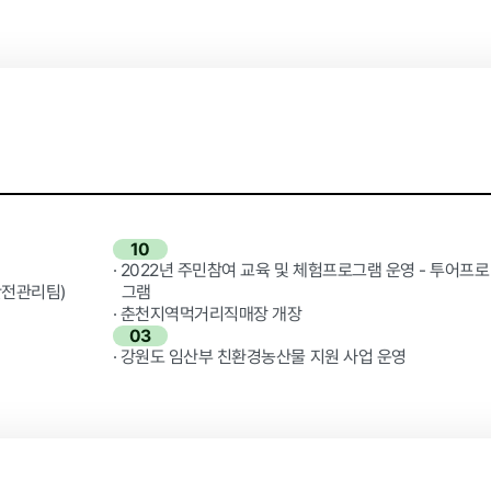
먹거리동향
10
· 2022년 주민참여 교육 및 체험프로그램 운영 - 투어프로
안전관리팀)
그램
· 춘천지역먹거리직매장 개장
03
· 강원도 임산부 친환경농산물 지원 사업 운영
재단 갤러리
자료실