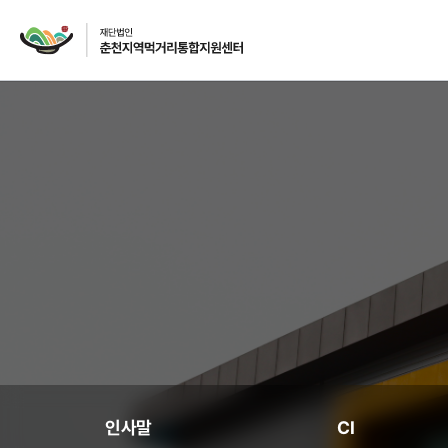
재단소개
인사말
CI
주요사업
먹거리 거버넌스
급식사업
인사말
CI
급식사업