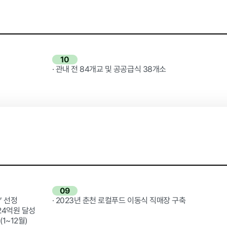
윤리경영
10
· 관내 전 84개교 및 공공급식 38개소
대가지급
 기타
09
’ 선정
· 2023년 춘천 로컬푸드 이동식 직매장 구축
24억원 달성
1~12월)