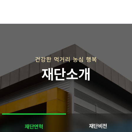
재단연혁
재단비전
건강한 먹거리 농심 행복
재단소개
직매장 사업
재단비전
재단연혁