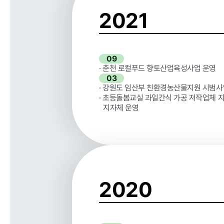
2021
클린신고
09
· 춘천 로컬푸드 향토산업육성사업 운영
부정 · 부패신고
03
· 강원도 임산부 친환경농산물지원 시범사
· 초등돌봄교실 과일간식 가공 저작업체 지
지자체 운영
2020