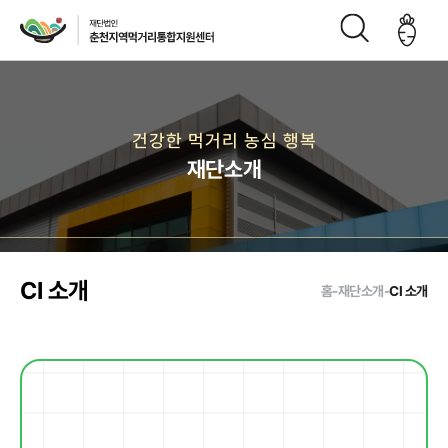
재단소개
건강한 먹거리 농심 행복
재단소개
인사말
CI
재단연
재단비
조직구
오시는
혁
전
성도
길
CI 소개
홈
-
재단소개
-
CI 소개
주요사업
먹거리 거버
급식사업
직매장 사업
생산관리
넌스