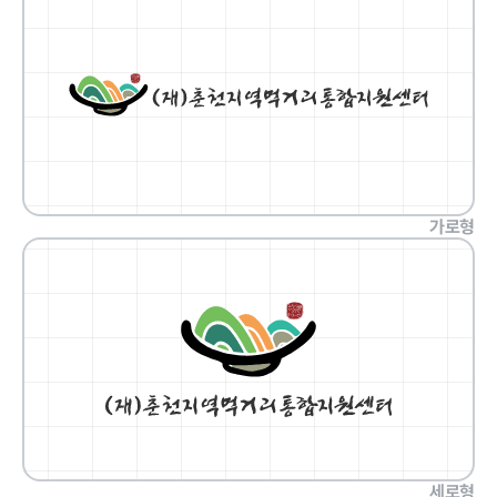
정보공개
경영공시
정보공개
윤리경영
인권경영
경영목표 및
행정정보공개
가로형
운영계획
계약현황 및
재무현황
대가지급
임원 및 운영
업무추진비
인력 현황
및 기타
임직원 친인
정보목록
척 현황
안전보건관리
인건비 예산
및 집행현황
세로형
기관장 성과