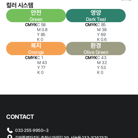
컬러 시스템
계약 달성정
도
안전
영양
Green
Dark Teal
경영평가 결
CMYK
C 58
CMYK
C 85
과
M 0.8
M 38
Y 85
Y 69
감사결과 조
K 0
K 0.6
치요구사항
복지
환경
Orange
Olive Green
CMYK
C 1
CMYK
C 43
M 43
M 32
Y 77
Y 53
K 0
K 0
홍보마당
보도자료
먹거리동향
CONTACT
033·255·9950~3
강원특별자치도 춘천시 마장길 39, 사농동 133-1(24233)