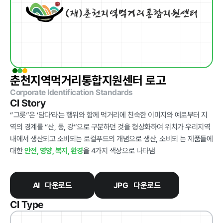
급식사업
춘천관내 농
가현황
춘천관내 학
교현황
춘천지역먹거리통합지원센터 로고
Corporate Identification Standards
농가소식
CI Story
“그릇”은 ‘담다’라는 행위와 함께 먹거리에 친숙한 이미지와 예로부터 지
역의 경계를 “산, 등, 강”으로 구분하던 것을 형상화하여 위치가 우리지역
공지사항
안전성관리
교육안내
활동사진
내에서 생산되고 소비되는 로컬푸드의 개념으로 생산, 소비되 는 제품들에
대한
안전, 영양, 복지, 환경
을 4가지 색상으로 나타냄
안전성검사
결과
AI 다운로드
JPG 다운로드
자료실
CI Type