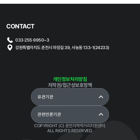
알림마당
CONTACT
공지사항
채용공고
재단 갤러
자료실
타기관 고
033·255·9950~3
리
시공고
강원특별자치도 춘천시 마장길 39, 사농동 133-1(24233)
개인정보처리방침
저작권/접근성보호정책
클린신고
유관기관
부정 · 부패신고
갑질피해 신고
성희롱 · 성폭행 신
관련언론기관
고센터
COPYRIGHT (C) 춘천지역먹거리지원센터.
ALL RIGHTS RESERVED.