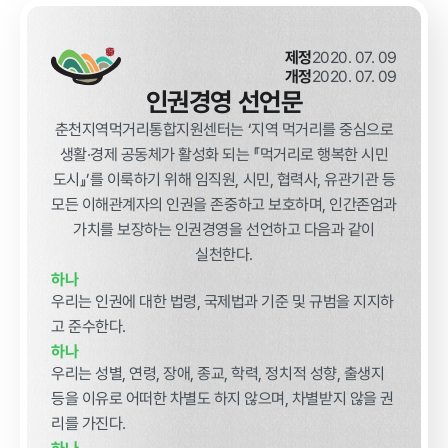
급식사업
춘천관내 농
가현황
춘천관내 학
제정
2020. 07. 09
교현황
개정
2020. 07. 09
인권경영 선언문
춘천지역먹거리통합지원센터는 ‘지역 먹거리를 중심으로
생활·경제 공동체가 활성화 되는 『먹거리로 행복한 시민
도시』’를 이룩하기 위해 임직원, 시민, 협력사, 유관기관 등
농가소식
모든 이해관계자의 인권을 존중하고 보호하며, 인간존엄과
가치를 보장하는 인권경영을 선언하고 다음과 같이
실천한다.
공지사항
안전성관리
교육안내
활동사진
하나
우리는 인권에 대한 법령, 국제법과 기준 및 규범을 지지하
고 준수한다.
안전성검사
결과
하나
우리는 성별, 연령, 장애, 종교, 학력, 정치적 성향, 출생지
자료실
등을 이유로 어떠한 차별도 하지 않으며, 차별받지 않을 권
리를 가진다.