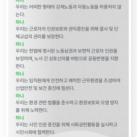
하나
우리는 어떠한 형태의 강제노동과 아동노동을 허용하지 않
는다.
정보공개
하나
우리는 근로자의 인권보호와 권익증진을 위해 결사 및 단
체교섭의 권리를 보장한다.
경영공시
정보공개
윤리경영
인권경영
하나
우리는 헌법에 명시된 노동삼권과 보편적 근로자 인권을
보장하며, 노사 간 상호신의를 바탕으로 공동번영을 지향
경영목표 및
행정정보공개
운영계획
한다.
계약현황 및
하나
재무현황
대가지급
우리는 임직원에게 안전하고 쾌적한 근무환경을 조성하여
임원 및 운영
업무추진비
산업안전 및 보건 증진에 힘쓴다.
인력 현황
및 기타
하나
우리는 환경 관련 법률을 준수하고 환경보호와 오염 방지
임직원 친인
정보목록
척 현황
를 위해 노력한다.
안전보건관리
하나
인건비 예산
우리는 시민 인권 증진을 위해 사회공헌활동을 실시하고
및 집행현황
시민사회에 협력한다.
기관장 성과