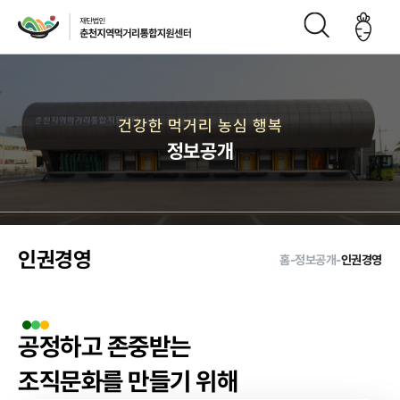
재단소개
건강한 먹거리 농심 행복
정보공개
인사말
CI
재단연
재단비
조직구
오시는
혁
전
성도
길
인권경영
홈
-
정보공개
-
인권경영
주요사업
공정하고 존중받는
먹거리 거버
급식사업
직매장 사업
생산관리
조직문화를 만들기 위해
넌스