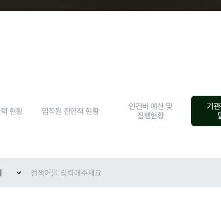
현황
인건비 예산 및
기관
인력 현황
임직원 친인척 현황
집행현황
교육안내
과