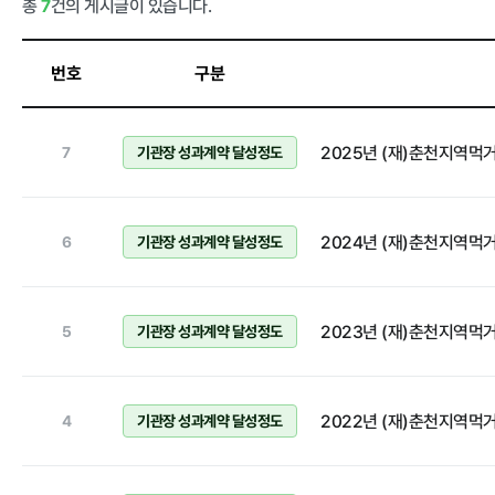
총
7
건의 게시글이 있습니다.
정보공개
번호
구분
경영공시
정보공개
2025년 (재)춘천지역
경영목표 및 운영계획
7
기관장 성과계약 달성정도
행정정보공개
재무현황
계약현황 및 
임원 및 운영인력 현황
업무추진비 및
2024년 (재)춘천지역
6
기관장 성과계약 달성정도
임직원 친인척 현황
정보목록
인건비 예산 및 집행현황
안전보건관리
2023년 (재)춘천지역
5
기관장 성과계약 달성정도
기관장 성과계약 달성정도
경영평가 결과
2022년 (재)춘천지역
4
기관장 성과계약 달성정도
감사결과 조치요구사항