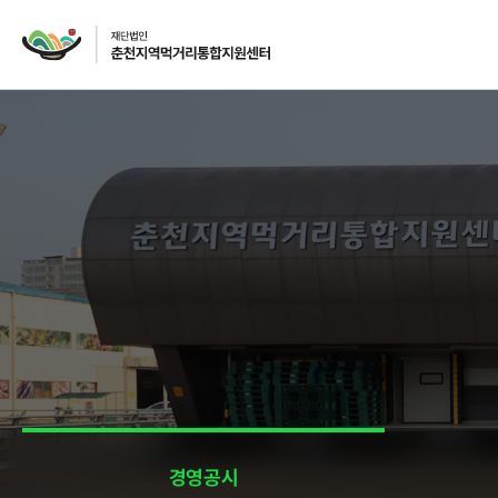
재단소개
인사말
CI
주요사업
먹거리 거버넌스
급식사업
경영공시
급식사업