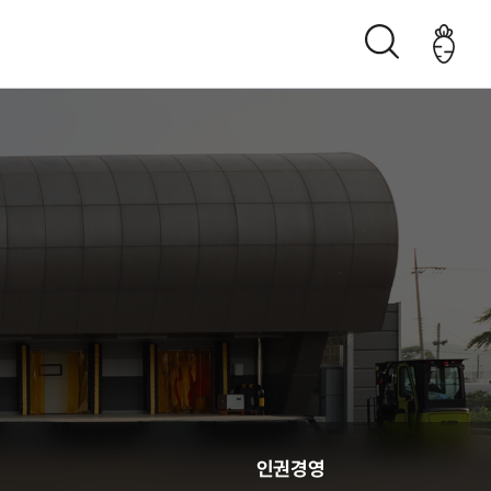
조직구성도
오시는 길
생산관리
인권경영
춘천관내 농가현황