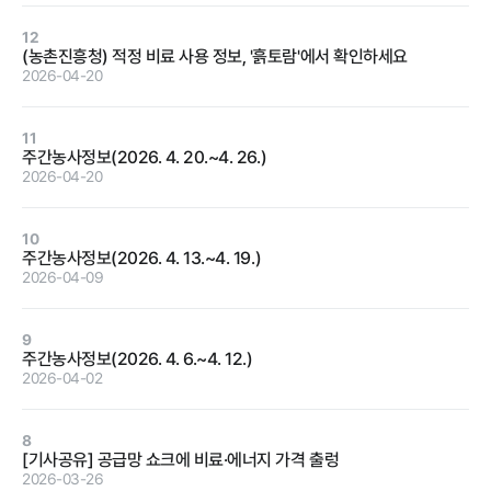
12
(농촌진흥청) 적정 비료 사용 정보, '흙토람'에서 확인하세요
정보공개
2026-04-20
11
주간농사정보(2026. 4. 20.~4. 26.)
경영공시
정보공개
윤리경영
인권경영
2026-04-20
경영목표 및
행정정보공개
운영계획
10
계약현황 및
주간농사정보(2026. 4. 13.~4. 19.)
재무현황
대가지급
2026-04-09
임원 및 운영
업무추진비
인력 현황
및 기타
9
주간농사정보(2026. 4. 6.~4. 12.)
임직원 친인
정보목록
2026-04-02
척 현황
안전보건관리
인건비 예산
8
및 집행현황
[기사공유] 공급망 쇼크에 비료·에너지 가격 출렁
2026-03-26
기관장 성과