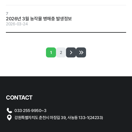
계약 달성정
도
7
2026년 3월 농작물 병해충 발생정보
경영평가 결
2026-03-24
과
감사결과 조
치요구사항
1
2
홍보마당
CONTACT
보도자료
먹거리동향
033·255·9950~3
강원특별자치도 춘천시 마장길 39, 사농동 133-1(24233)