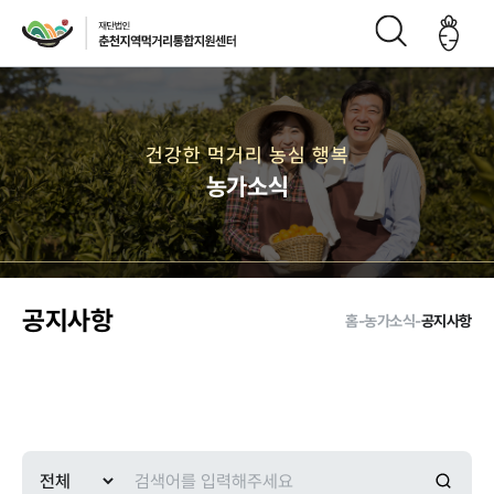
재단소개
건강한 먹거리 농심 행복
농가소식
인사말
CI
재단연
재단비
조직구
오시는
혁
전
성도
길
공지사항
홈
-
농가소식
-
공지사항
주요사업
먹거리 거버
급식사업
직매장 사업
생산관리
넌스