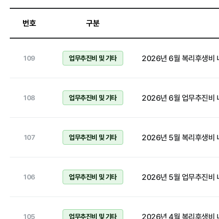
정보공개
번호
구분
경영공시
정보공개
2026년 6월 복리후생비
109
업무추진비 및 기타
경영목표 및 운영계획
행정정보공개
재무현황
계약현황 및 
2026년 6월 업무추진비
108
업무추진비 및 기타
임원 및 운영인력 현황
업무추진비 및
임직원 친인척 현황
정보목록
인건비 예산 및 집행현황
안전보건관리
2026년 5월 복리후생비
107
업무추진비 및 기타
기관장 성과계약 달성정도
경영평가 결과
2026년 5월 업무추진비
106
업무추진비 및 기타
감사결과 조치요구사항
2026년 4월 복리후생비
105
업무추진비 및 기타