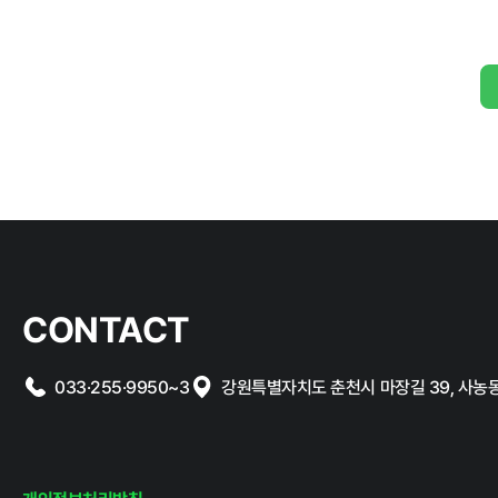
클린신고
부정 · 부패신고
CONTACT
033·255·9950~3
강원특별자치도 춘천시 마장길 39, 사농동 1