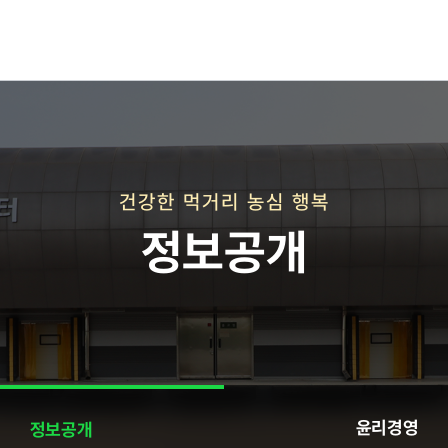
재단연혁
재단비전
건강한 먹거리 농심 행복
정보공개
직매장 사업
윤리경영
정보공개