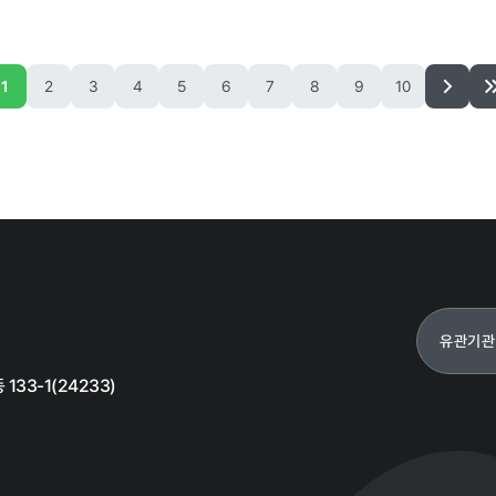
1
2
3
4
5
6
7
8
9
10
갑질피해 신고
유관기관
33-1(24233)