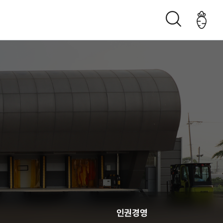
조직구성도
오시는 길
생산관리
인권경영
춘천관내 농가현황