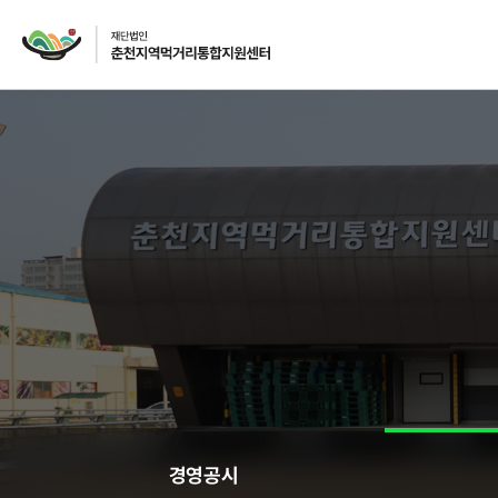
재단소개
인사말
CI
주요사업
먹거리 거버넌스
급식사업
경영공시
급식사업