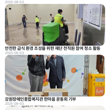
2025-09-03
알림마당
공지사항
채용공고
재단 갤러
자료실
타기관 고
리
시공고
안전한 급식 환경 조성을 위한 재단 전직원 참여 청소 활동
2025-09-03
클린신고
부정 · 부패신고
갑질피해 신고
성희롱 · 성폭행 신
고센터
강원장애인종합복지관 한마음 운동회 기부
2025-09-03