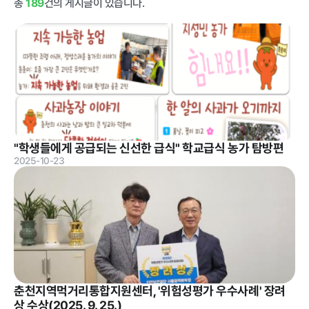
총
189
건의 게시글이 있습니다.
급식사업
춘천관내 농
가현황
춘천관내 학
교현황
농가소식
"학생들에게 공급되는 신선한 급식" 학교급식 농가 탐방편
2025-10-23
공지사항
안전성관리
교육안내
활동사진
안전성검사
결과
자료실
춘천지역먹거리통합지원센터, '위험성평가 우수사례' 장려
상 수상(2025. 9. 25.)