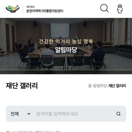
재단소개
건강한 먹거리 농심 행복
알림마당
인사말
CI
재단연
재단비
조직구
오시는
혁
전
성도
길
재단 갤러리
홈
-
알림마당
-
재단 갤러리
주요사업
먹거리 거버
급식사업
직매장 사업
생산관리
넌스