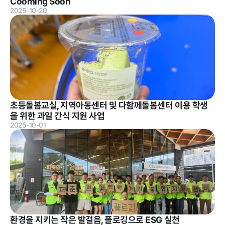
Cooming Soon
계약 달성정
2025-10-20
도
경영평가 결
과
감사결과 조
치요구사항
초등돌봄교실, 지역아동센터 및 다함께돌봄센터 이용 학생
을 위한 과일 간식 지원 사업
2025-10-01
홍보마당
보도자료
먹거리동향
환경을 지키는 작은 발걸음, 플로깅으로 ESG 실천