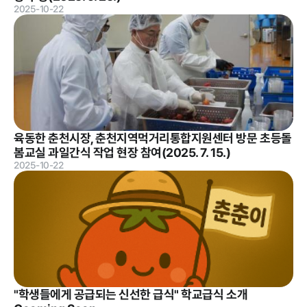
2025-10-22
정보공개
경영공시
정보공개
윤리경영
인권경영
경영목표 및
행정정보공개
육동한 춘천시장, 춘천지역먹거리통합지원센터 방문 초등돌
운영계획
봄교실 과일간식 작업 현장 참여(2025. 7. 15.)
계약현황 및
2025-10-22
재무현황
대가지급
임원 및 운영
업무추진비
인력 현황
및 기타
임직원 친인
정보목록
척 현황
안전보건관리
인건비 예산
및 집행현황
"학생들에게 공급되는 신선한 급식" 학교급식 소개
기관장 성과