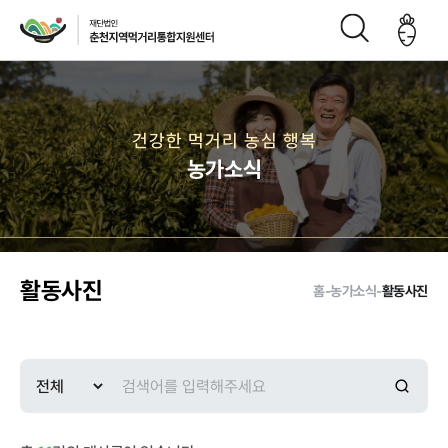
재단소개
건강한 먹거리 농심 행복
농가소식
인사말
CI
재단연
재단비
조직구
오시는
혁
전
성도
길
활동사진
홈
-
농가소식
-
활동사진
주요사업
먹거리 거버
급식사업
직매장 사업
생산관리
넌스