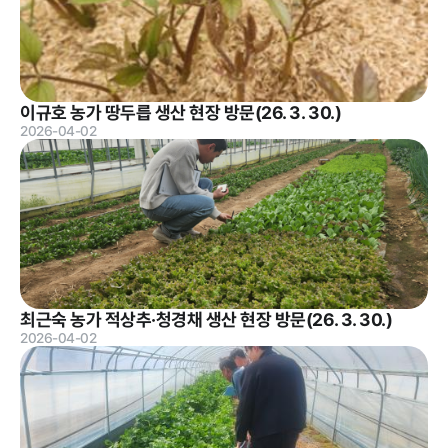
알림마당
이규호 농가 땅두릅 생산 현장 방문(26. 3. 30.)
공지사항
채용공고
재단 갤러
자료실
타기관 고
2026-04-02
리
시공고
클린신고
최근숙 농가 적상추·청경채 생산 현장 방문(26. 3. 30.)
2026-04-02
부정 · 부패신고
갑질피해 신고
성희롱 · 성폭행 신
고센터