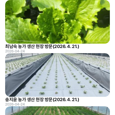
정보공개
경영공시
정보공개
윤리경영
인권경영
최남숙 농가 생산 현장 방문(2026. 4. 21.)
경영목표 및
행정정보공개
2026-04-24
운영계획
계약현황 및
재무현황
대가지급
임원 및 운영
업무추진비
인력 현황
및 기타
임직원 친인
정보목록
척 현황
안전보건관리
송지윤 농가 생산 현장 방문(2026. 4. 21.)
인건비 예산
2026-04-24
및 집행현황
기관장 성과