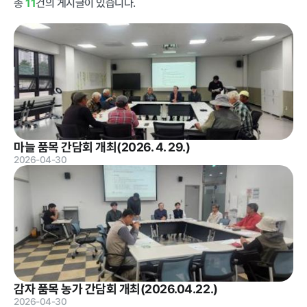
총
11
건의 게시글이 있습니다.
급식사업
춘천관내 농
가현황
춘천관내 학
교현황
농가소식
마늘 품목 간담회 개최(2026. 4. 29.)
2026-04-30
공지사항
안전성관리
교육안내
활동사진
안전성검사
결과
자료실
감자 품목 농가 간담회 개최(2026.04.22.)
2026-04-30