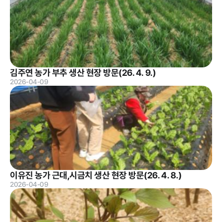
계약 달성정
도
경영평가 결
과
감사결과 조
김주연 농가 부추 생산 현장 방문(26. 4. 9.)
치요구사항
2026-04-09
홍보마당
이유진 농가 근대,시금치 생산 현장 방문(26. 4. 8.)
보도자료
먹거리동향
2026-04-09