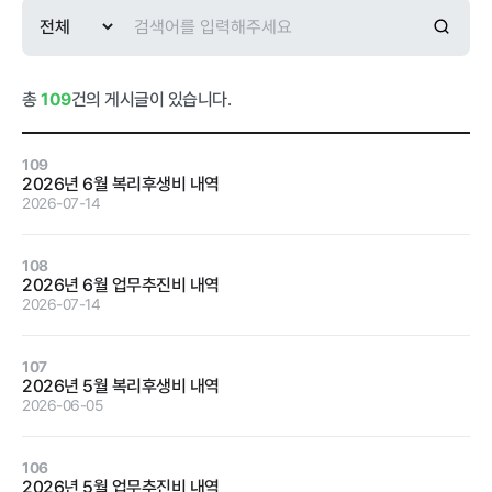
급식사업
춘천관내 농
가현황
춘천관내 학
교현황
총
109
건의 게시글이 있습니다.
109
2026년 6월 복리후생비 내역
2026-07-14
농가소식
108
2026년 6월 업무추진비 내역
공지사항
안전성관리
교육안내
활동사진
2026-07-14
안전성검사
107
결과
2026년 5월 복리후생비 내역
2026-06-05
자료실
106
2026년 5월 업무추진비 내역