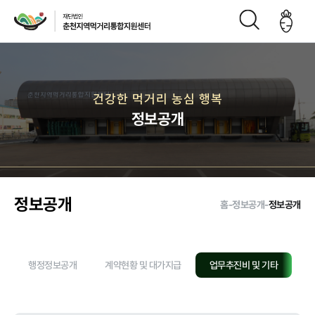
재단소개
건강한 먹거리 농심 행복
정보공개
인사말
CI
재단연
재단비
조직구
오시는
혁
전
성도
길
정보공개
홈
-
정보공개
-
정보공개
주요사업
행정정보공개
계약현황 및 대가지급
업무추진비 및 기타
정
먹거리 거버
급식사업
직매장 사업
생산관리
넌스