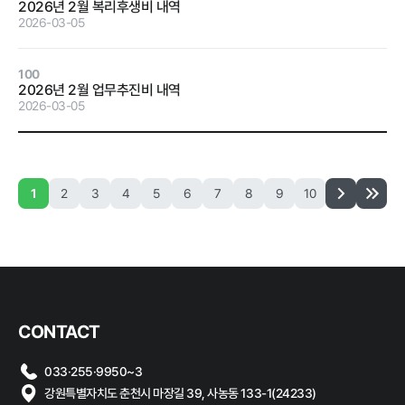
2026년 2월 복리후생비 내역
계약 달성정
2026-03-05
도
경영평가 결
100
과
2026년 2월 업무추진비 내역
2026-03-05
감사결과 조
치요구사항
1
2
3
4
5
6
7
8
9
10
홍보마당
보도자료
먹거리동향
CONTACT
033·255·9950~3
강원특별자치도 춘천시 마장길 39, 사농동 133-1(24233)