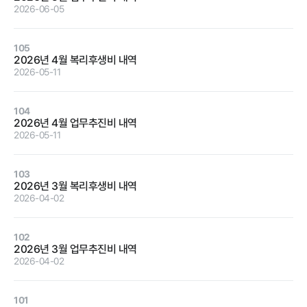
2026-06-05
정보공개
105
2026년 4월 복리후생비 내역
2026-05-11
경영공시
정보공개
윤리경영
인권경영
104
2026년 4월 업무추진비 내역
경영목표 및
행정정보공개
2026-05-11
운영계획
계약현황 및
재무현황
대가지급
103
2026년 3월 복리후생비 내역
임원 및 운영
업무추진비
2026-04-02
인력 현황
및 기타
임직원 친인
정보목록
102
척 현황
2026년 3월 업무추진비 내역
안전보건관리
2026-04-02
인건비 예산
및 집행현황
101
기관장 성과