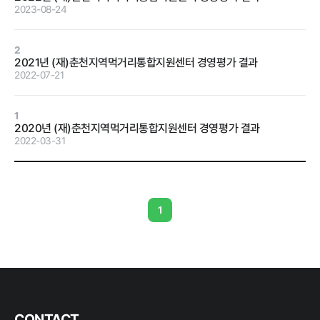
2023-08-24
정보공개
2
2021년 (재)춘천지역먹거리통합지원센터 경영평가 결과
2022-07-21
경영공시
정보공개
윤리경영
인권경영
1
2020년 (재)춘천지역먹거리통합지원센터 경영평가 결과
경영목표 및
행정정보공개
2022-03-31
운영계획
계약현황 및
재무현황
대가지급
임원 및 운영
업무추진비
1
인력 현황
및 기타
임직원 친인
정보목록
척 현황
안전보건관리
인건비 예산
및 집행현황
CONTACT
기관장 성과