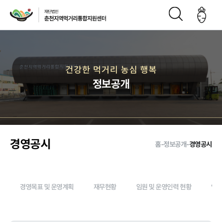
재단소개
건강한 먹거리 농심 행복
정보공개
인사말
CI
재단연
재단비
조직구
오시는
혁
전
성도
길
경영공시
홈
-
정보공개
-
경영공시
주요사업
경영목표 및 운영계획
재무현황
임원 및 운영인력 현황
임직
먹거리 거버
급식사업
직매장 사업
생산관리
넌스