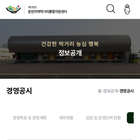
재단소개
건강한 먹거리 농심 행복
정보공개
인사말
CI
재단연
재단비
조직구
오시는
혁
전
성도
길
경영공시
홈
-
정보공개
-
경영공시
주요사업
경영목표 및 운영계획
재무현황
임원 및 운영인력 현황
임직
먹거리 거버
급식사업
직매장 사업
생산관리
넌스