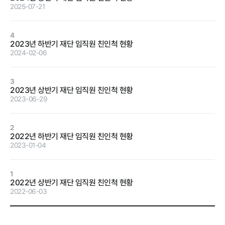
2025-07-21
정보공개
4
2023년 하반기 재단 임직원 친인척 현황
2024-02-06
경영공시
정보공개
윤리경영
인권경영
3
2023년 상반기 재단 임직원 친인척 현황
경영목표 및
행정정보공개
2023-06-29
운영계획
계약현황 및
재무현황
대가지급
2
2022년 하반기 재단 임직원 친인척 현황
임원 및 운영
업무추진비
2023-01-04
인력 현황
및 기타
임직원 친인
정보목록
1
척 현황
2022년 상반기 재단 임직원 친인척 현황
안전보건관리
2022-06-03
인건비 예산
및 집행현황
기관장 성과