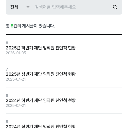
급식사업
춘천관내 농
가현황
춘천관내 학
교현황
총
8
건의 게시글이 있습니다.
8
2025년 하반기 재단 임직원 친인척 현황
2026-01-05
농가소식
7
2025년 상반기 재단 임직원 친인척 현황
공지사항
안전성관리
교육안내
활동사진
2025-07-21
안전성검사
6
결과
2024년 하반기 재단 임직원 친인척 현황
2025-07-21
자료실
5
2024년 상반기 재단 임직원 친인척 현황