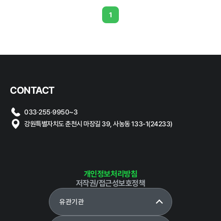
계약 달성정
1
도
경영평가 결
과
감사결과 조
치요구사항
CONTACT
033·255·9950~3
강원특별자치도 춘천시 마장길 39, 사농동 133-1(24233)
홍보마당
개인정보처리방침
보도자료
먹거리동향
저작권/접근성보호정책
유관기관