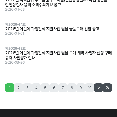
안전성검사 용역 소액수의계약 공고
계약 달성정
2026-04-03
도
경영평가 결
과
제2026-14호
2026년 어린이 과일간식 지원사업 원물 물품구매 입찰 공고
감사결과 조
2026-04-01
치요구사항
제2026-13호
2026년 어린이 과일간식 지원사업 원물 구매 계약 사업자 선정 구매
규격 사전공개 안내
2026-03-26
홍보마당
1
2
3
4
5
6
7
8
9
10
보도자료
먹거리동향