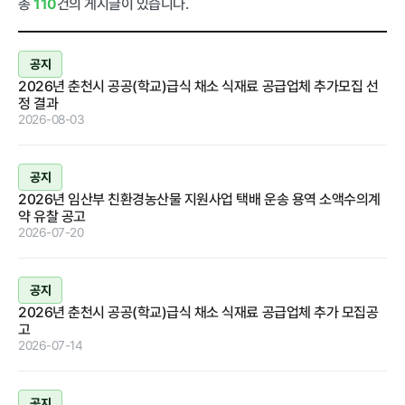
총
110
건의 게시글이 있습니다.
급식사업
춘천관내 농
가현황
춘천관내 학
교현황
공지
2026년 춘천시 공공(학교)급식 채소 식재료 공급업체 추가모집 선
정 결과
2026-08-03
농가소식
공지
2026년 임산부 친환경농산물 지원사업 택배 운송 용역 소액수의계
약 유찰 공고
2026-07-20
공지사항
안전성관리
교육안내
활동사진
공지
안전성검사
2026년 춘천시 공공(학교)급식 채소 식재료 공급업체 추가 모집공
결과
고
자료실
2026-07-14
공지