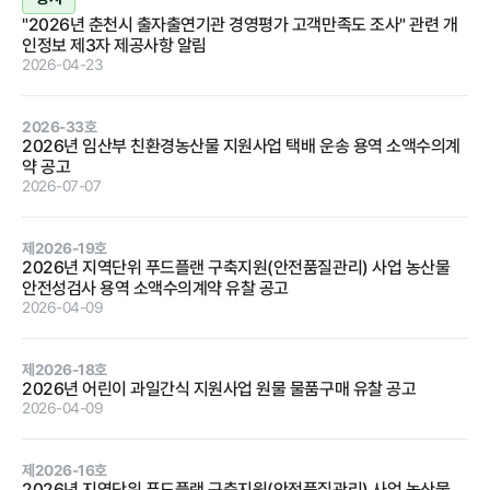
"2026년 춘천시 출자출연기관 경영평가 고객만족도 조사" 관련 개
인정보 제3자 제공사항 알림
2026-04-23
정보공개
2026-33호
2026년 임산부 친환경농산물 지원사업 택배 운송 용역 소액수의계
경영공시
정보공개
윤리경영
인권경영
약 공고
2026-07-07
경영목표 및
행정정보공개
운영계획
제2026-19호
계약현황 및
2026년 지역단위 푸드플랜 구축지원(안전품질관리) 사업 농산물
재무현황
대가지급
안전성검사 용역 소액수의계약 유찰 공고
2026-04-09
임원 및 운영
업무추진비
인력 현황
및 기타
제2026-18호
임직원 친인
정보목록
2026년 어린이 과일간식 지원사업 원물 물품구매 유찰 공고
척 현황
2026-04-09
안전보건관리
인건비 예산
및 집행현황
제2026-16호
2026년 지역단위 푸드플랜 구축지원(안전품질관리) 사업 농산물
기관장 성과