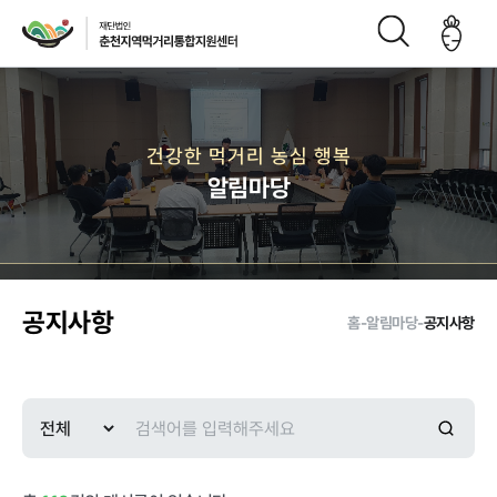
재단소개
건강한 먹거리 농심 행복
알림마당
인사말
CI
재단연
재단비
조직구
오시는
혁
전
성도
길
공지사항
홈
-
알림마당
-
공지사항
주요사업
먹거리 거버
급식사업
직매장 사업
생산관리
넌스