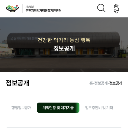
재단소개
건강한 먹거리 농심 행복
정보공개
인사말
CI
재단연
재단비
조직구
오시는
혁
전
성도
길
정보공개
홈
-
정보공개
-
정보공개
주요사업
행정정보공개
계약현황 및 대가지급
업무추진비 및 기타
정
먹거리 거버
급식사업
직매장 사업
생산관리
넌스