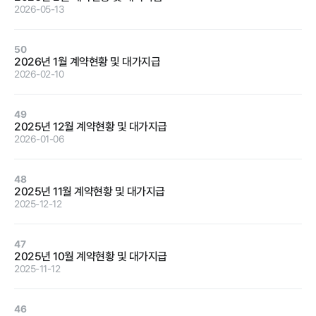
2026-05-13
정보공개
50
2026년 1월 계약현황 및 대가지급
2026-02-10
경영공시
정보공개
윤리경영
인권경영
49
2025년 12월 계약현황 및 대가지급
경영목표 및
행정정보공개
2026-01-06
운영계획
계약현황 및
재무현황
대가지급
48
2025년 11월 계약현황 및 대가지급
임원 및 운영
업무추진비
2025-12-12
인력 현황
및 기타
임직원 친인
정보목록
47
척 현황
2025년 10월 계약현황 및 대가지급
안전보건관리
2025-11-12
인건비 예산
및 집행현황
46
기관장 성과