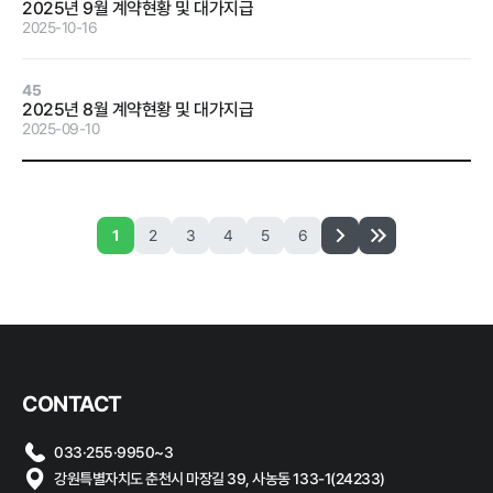
2025년 9월 계약현황 및 대가지급
계약 달성정
2025-10-16
도
경영평가 결
45
과
2025년 8월 계약현황 및 대가지급
2025-09-10
감사결과 조
치요구사항
1
2
3
4
5
6
홍보마당
보도자료
먹거리동향
CONTACT
033·255·9950~3
강원특별자치도 춘천시 마장길 39, 사농동 133-1(24233)