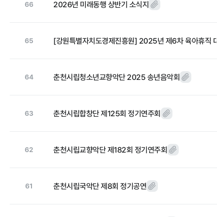
정보공개
2026년 미래동행 상반기 소식지
66
[강원특별자치도경제진흥원] 2025년 제6차 육아휴직
65
경영공시
정보공개
경영목표 및 운영계획
행정정보공개
춘천시립청소년교향악단 2025 송년음악회
64
재무현황
계약현황 및 
임원 및 운영인력 현황
업무추진비 및
춘천시립합창단 제125회 정기연주회
63
임직원 친인척 현황
정보목록
인건비 예산 및 집행현황
안전보건관리
춘천시립교향악단 제182회 정기연주회
62
기관장 성과계약 달성정도
경영평가 결과
춘천시립국악단 제8회 정기공연
감사결과 조치요구사항
61