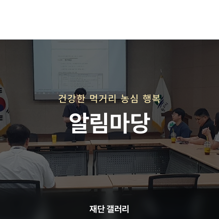
재단연혁
재단비전
건강한 먹거리 농심 행복
알림마당
직매장 사업
재단 갤러리