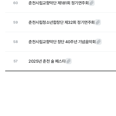
춘천시립교향악단 제181회 정기연주회
60
홍보마당
춘천시립청소년합창단 제32회 정기연주회
59
보도자료
춘천시립교향악단 창단 40주년 기념음악회
58
2025년 춘천 술 페스타
57
알림마당
공지사항
채용공고