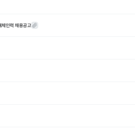
 대체인력 채용공고
윤리경영
대가지급
 기타