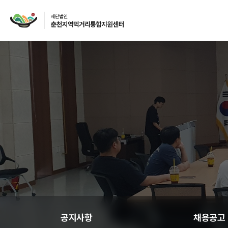
재단소개
인사말
CI
주요사업
먹거리 거버넌스
급식사업
공지사항
채용공고
급식사업