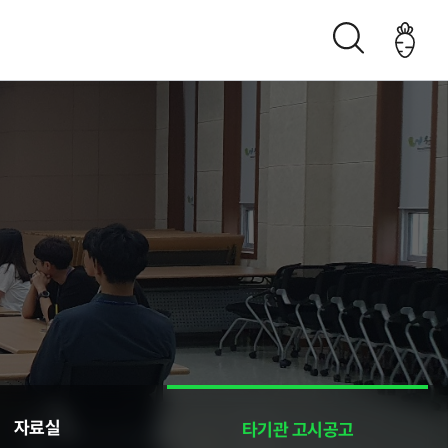
조직구성도
오시는 길
생산관리
자료실
타기관 고시공고
춘천관내 농가현황