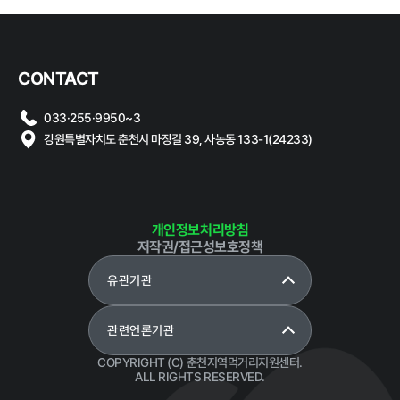
정보공개
CONTACT
033·255·9950~3
경영공시
정보공개
윤리경영
인권경영
강원특별자치도 춘천시 마장길 39, 사농동 133-1(24233)
경영목표 및
행정정보공개
운영계획
계약현황 및
재무현황
대가지급
개인정보처리방침
저작권/접근성보호정책
임원 및 운영
업무추진비
인력 현황
및 기타
유관기관
임직원 친인
정보목록
척 현황
관련언론기관
안전보건관리
인건비 예산
COPYRIGHT (C) 춘천지역먹거리지원센터.
및 집행현황
ALL RIGHTS RESERVED.
기관장 성과