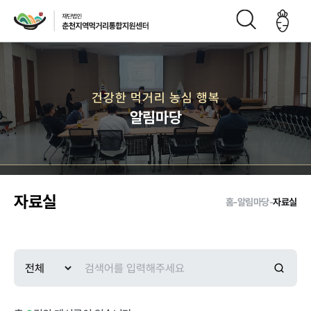
재단소개
건강한 먹거리 농심 행복
알림마당
인사말
CI
재단연
재단비
조직구
오시는
혁
전
성도
길
자료실
홈
-
알림마당
-
자료실
주요사업
먹거리 거버
급식사업
직매장 사업
생산관리
넌스