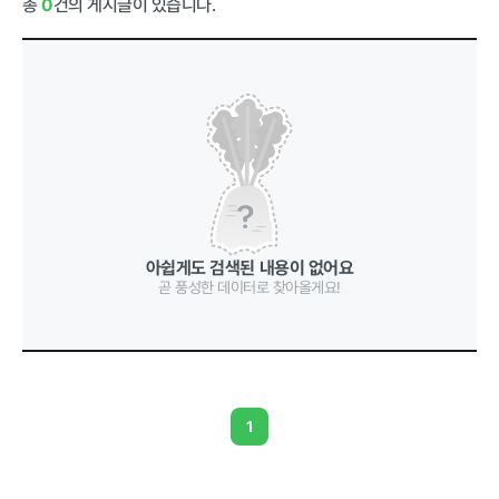
총
0
건의 게시글이 있습니다.
급식사업
춘천관내 농
가현황
춘천관내 학
교현황
농가소식
아쉽게도 검색된 내용이 없어요
곧 풍성한 데이터로 찾아올게요!
공지사항
안전성관리
교육안내
활동사진
안전성검사
결과
자료실
1