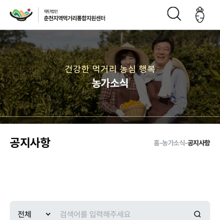
재단소개
건강한 먹거리 농심 행복
농가소식
인사말
CI
재단연
재단비
조직구
오시는
혁
전
성도
길
공지사항
홈
-
농가소식
-
공지사항
주요사업
먹거리 거버
급식사업
직매장 사업
생산관리
넌스