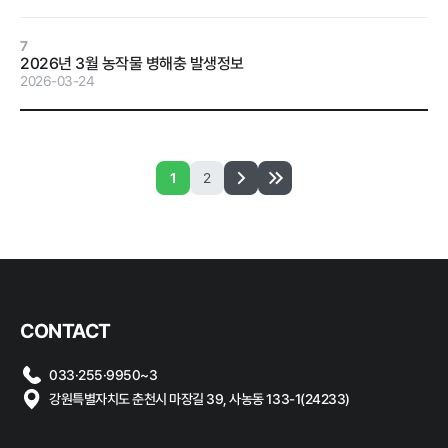
계약 달성정
도
7
2026년 3월 농작물 병해충 발생정보
경영평가 결
2026-03-24
과
감사결과 조
치요구사항
1
2
홍보마당
CONTACT
보도자료
먹거리동향
033·255·9950~3
강원특별자치도 춘천시 마장길 39, 사농동 133-1(24233)