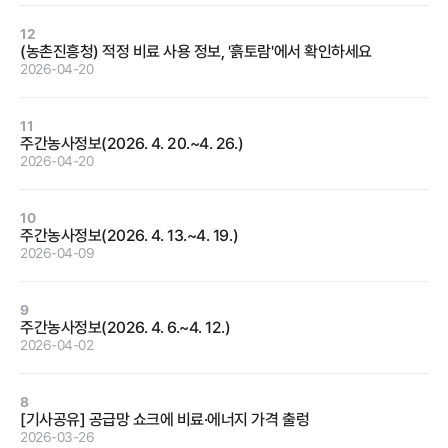
12
(농촌진흥청) 적정 비료 사용 정보, '흙토람'에서 확인하세요
정보공개
2026-04-20
11
주간농사정보(2026. 4. 20.~4. 26.)
경영공시
정보공개
윤리경영
인권경영
2026-04-20
경영목표 및
행정정보공개
운영계획
10
계약현황 및
주간농사정보(2026. 4. 13.~4. 19.)
재무현황
대가지급
2026-04-09
임원 및 운영
업무추진비
인력 현황
및 기타
9
주간농사정보(2026. 4. 6.~4. 12.)
임직원 친인
정보목록
2026-04-02
척 현황
안전보건관리
인건비 예산
8
및 집행현황
[기사공유] 공급망 쇼크에 비료·에너지 가격 출렁
2026-03-26
기관장 성과