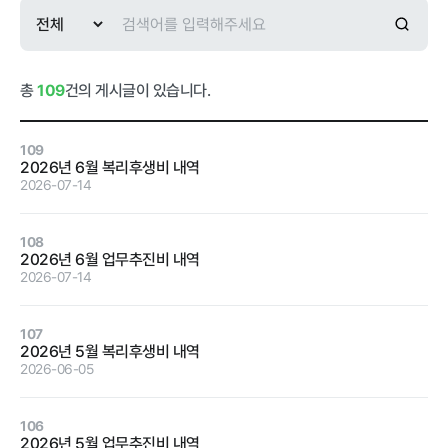
급식사업
춘천관내 농
가현황
춘천관내 학
교현황
총
109
건의 게시글이 있습니다.
109
2026년 6월 복리후생비 내역
2026-07-14
농가소식
108
2026년 6월 업무추진비 내역
공지사항
안전성관리
교육안내
활동사진
2026-07-14
안전성검사
107
결과
2026년 5월 복리후생비 내역
2026-06-05
자료실
106
2026년 5월 업무추진비 내역