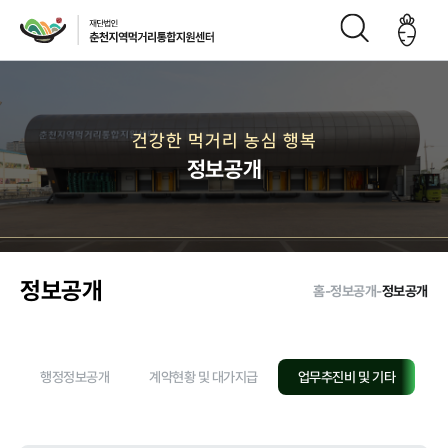
재단소개
건강한 먹거리 농심 행복
정보공개
인사말
CI
재단연
재단비
조직구
오시는
혁
전
성도
길
정보공개
홈
-
정보공개
-
정보공개
주요사업
행정정보공개
계약현황 및 대가지급
업무추진비 및 기타
정
먹거리 거버
급식사업
직매장 사업
생산관리
넌스