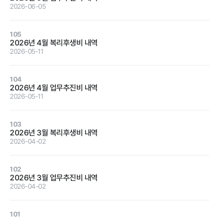
2026-06-05
정보공개
105
2026년 4월 복리후생비 내역
2026-05-11
경영공시
정보공개
윤리경영
인권경영
104
2026년 4월 업무추진비 내역
경영목표 및
행정정보공개
2026-05-11
운영계획
계약현황 및
재무현황
대가지급
103
2026년 3월 복리후생비 내역
임원 및 운영
업무추진비
2026-04-02
인력 현황
및 기타
임직원 친인
정보목록
102
척 현황
2026년 3월 업무추진비 내역
안전보건관리
2026-04-02
인건비 예산
및 집행현황
101
기관장 성과