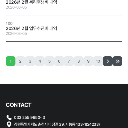
2026년 2월 복리후생비 내역
계약 달성정
2026-03-05
도
경영평가 결
100
과
2026년 2월 업무추진비 내역
2026-03-05
감사결과 조
치요구사항
1
2
3
4
5
6
7
8
9
10
홍보마당
보도자료
먹거리동향
CONTACT
033·255·9950~3
강원특별자치도 춘천시 마장길 39, 사농동 133-1(24233)