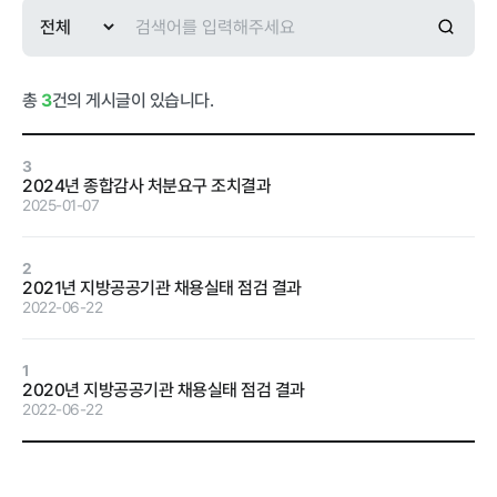
급식사업
춘천관내 농
가현황
춘천관내 학
교현황
총
3
건의 게시글이 있습니다.
3
2024년 종합감사 처분요구 조치결과
2025-01-07
농가소식
2
2021년 지방공공기관 채용실태 점검 결과
공지사항
안전성관리
교육안내
활동사진
2022-06-22
안전성검사
1
결과
2020년 지방공공기관 채용실태 점검 결과
2022-06-22
자료실