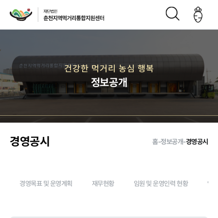
재단소개
건강한 먹거리 농심 행복
정보공개
인사말
CI
재단연
재단비
조직구
오시는
혁
전
성도
길
경영공시
홈
-
정보공개
-
경영공시
주요사업
경영목표 및 운영계획
재무현황
임원 및 운영인력 현황
임직
먹거리 거버
급식사업
직매장 사업
생산관리
넌스