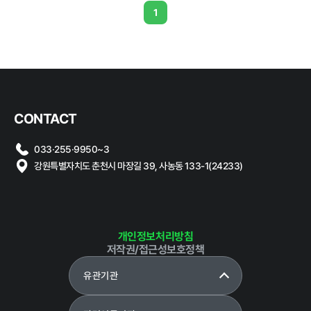
1
정보공개
경영공시
정보공개
윤리경영
인권경영
CONTACT
경영목표 및
행정정보공개
운영계획
033·255·9950~3
계약현황 및
강원특별자치도 춘천시 마장길 39, 사농동 133-1(24233)
재무현황
대가지급
임원 및 운영
업무추진비
인력 현황
및 기타
임직원 친인
정보목록
개인정보처리방침
척 현황
저작권/접근성보호정책
안전보건관리
인건비 예산
유관기관
및 집행현황
기관장 성과