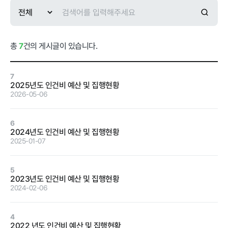
급식사업
춘천관내 농
가현황
춘천관내 학
교현황
총
7
건의 게시글이 있습니다.
7
2025년도 인건비 예산 및 집행현황
2026-05-06
농가소식
6
2024년도 인건비 예산 및 집행현황
공지사항
안전성관리
교육안내
활동사진
2025-01-07
안전성검사
5
결과
2023년도 인건비 예산 및 집행현황
2024-02-06
자료실
4
2022 년도 인건비 예산 및 집행현황