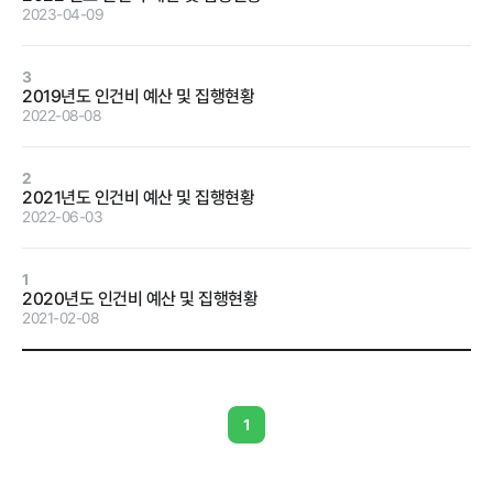
2023-04-09
정보공개
3
2019년도 인건비 예산 및 집행현황
2022-08-08
경영공시
정보공개
윤리경영
인권경영
2
2021년도 인건비 예산 및 집행현황
경영목표 및
행정정보공개
2022-06-03
운영계획
계약현황 및
재무현황
대가지급
1
2020년도 인건비 예산 및 집행현황
임원 및 운영
업무추진비
2021-02-08
인력 현황
및 기타
임직원 친인
정보목록
척 현황
안전보건관리
1
인건비 예산
및 집행현황
기관장 성과