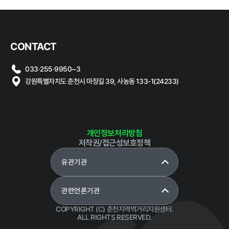
계약 달성정
도
경영평가 결
CONTACT
과
감사결과 조
033·255·9950~3
치요구사항
강원특별자치도 춘천시 마장길 39, 사농동 133-1(24233)
개인정보처리방침
홍보마당
저작권/접근성보호정책
유관기관
보도자료
먹거리동향
관련언론기관
COPYRIGHT (C) 춘천지역먹거리지원센터.
ALL RIGHTS RESERVED.