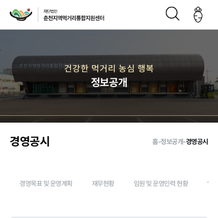
재단소개
건강한 먹거리 농심 행복
정보공개
인사말
CI
재단연
재단비
조직구
오시는
혁
전
성도
길
경영공시
홈
-
정보공개
-
경영공시
주요사업
경영목표 및 운영계획
재무현황
임원 및 운영인력 현황
임직
먹거리 거버
급식사업
직매장 사업
생산관리
넌스