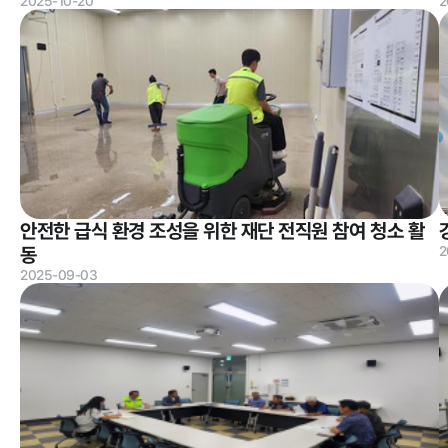
2025-10-20
2
홍보마당
보도자료
안전한 급식 환경 조성을 위한 재단 전직원 참여 청소 활
동
2
2025-09-03
알림마당
공지사항
채용공고