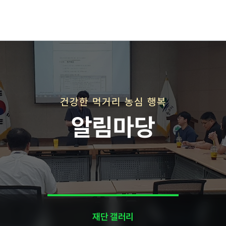
재단연혁
재단비전
건강한 먹거리 농심 행복
알림마당
직매장 사업
재단 갤러리