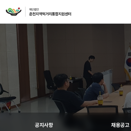
재단소개
인사말
CI
주요사업
먹거리 거버넌스
급식사업
공지사항
채용공고
급식사업