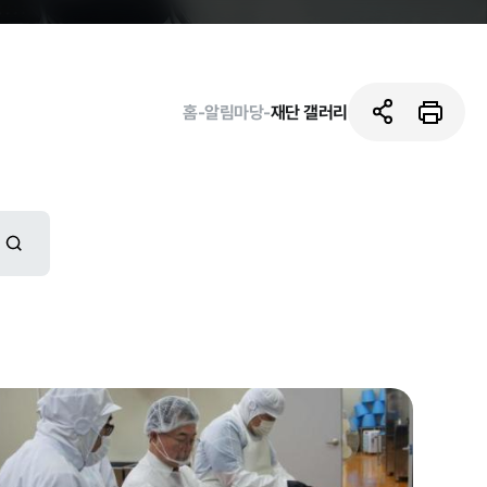
홈
-
알림마당
-
재단 갤러리
활동사진