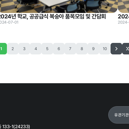
2024년 학교, 공공급식 복숭아 품목모임 및 간담회
202
024-07-01
2024-
갑질피해 신고
1
2
3
4
5
6
7
8
9
10
유관기관
33-1(24233)