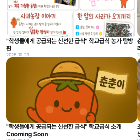
정보공개
경영공시
정보공개
"학생들에게 공급되는 신선한 급식" 학교급식 농가 탐방
경영목표 및 운영계획
행정정보공개
편
재무현황
계약현황 및 
2025-10-23
2
임원 및 운영인력 현황
업무추진비 및
임직원 친인척 현황
정보목록
인건비 예산 및 집행현황
안전보건관리
기관장 성과계약 달성정도
경영평가 결과
감사결과 조치요구사항
"학생들에게 공급되는 신선한 급식" 학교급식 소개
Cooming Soon