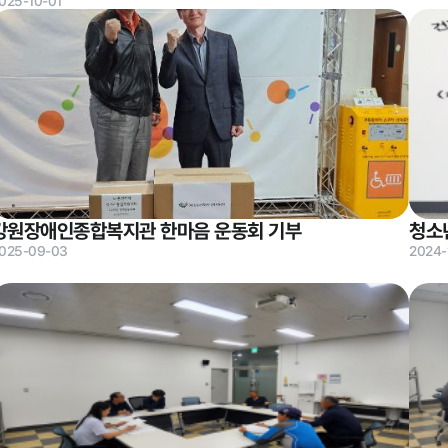
025-10-01
먹거리동향
강원장애인종합복지관 한마음 운동회 기부
청소
025-09-03
2024-
재단 갤러리
자료실