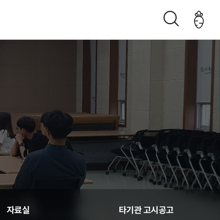
조직구성도
오시는 길
생산관리
자료실
타기관 고시공고
춘천관내 농가현황