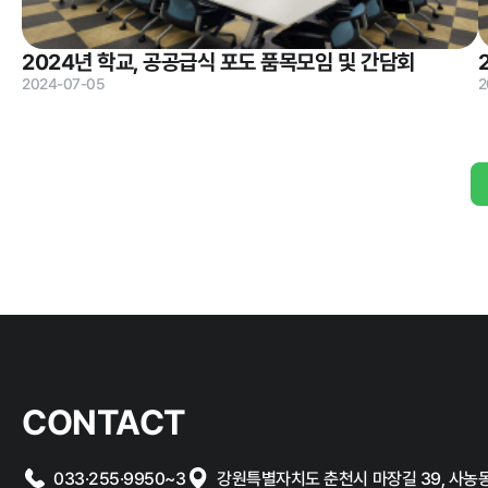
2024년 학교, 공공급식 포도 품목모임 및 간담회
클린신고
2024-07-05
2
부정 · 부패신고
CONTACT
033·255·9950~3
강원특별자치도 춘천시 마장길 39, 사농동 1