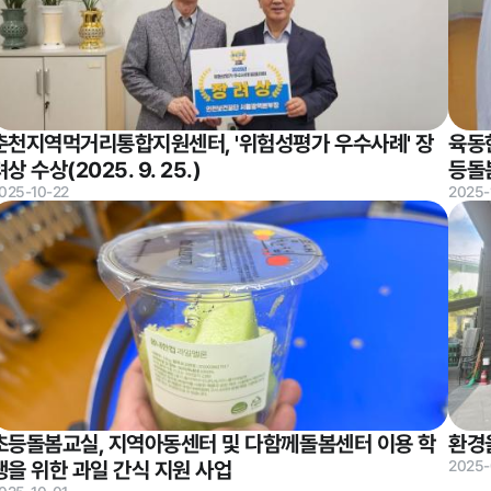
윤리경영
춘천지역먹거리통합지원센터, '위험성평가 우수사례' 장
육동
려상 수상(2025. 9. 25.)
등돌봄
대가지급
025-10-22
2025-
 기타
초등돌봄교실, 지역아동센터 및 다함께돌봄센터 이용 학
환경
생을 위한 과일 간식 지원 사업
2025-