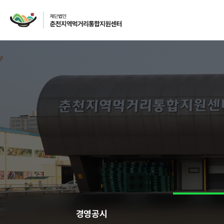
재단소개
인사말
CI
주요사업
먹거리 거버넌스
급식사업
경영공시
급식사업