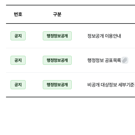
정보공개
번호
구분
경영공시
정보공개
정보공개 이용안내
공지
행정정보공개
경영목표 및 운영계획
행정정보공개
재무현황
계약현황 및 
행정정보 공표목록
공지
행정정보공개
임원 및 운영인력 현황
업무추진비 및
임직원 친인척 현황
정보목록
인건비 예산 및 집행현황
안전보건관리
비공개 대상정보 세부기준
공지
행정정보공개
기관장 성과계약 달성정도
경영평가 결과
감사결과 조치요구사항