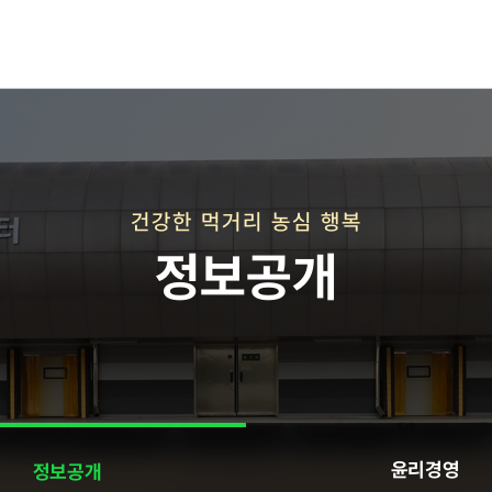
재단연혁
재단비전
건강한 먹거리 농심 행복
정보공개
직매장 사업
윤리경영
정보공개