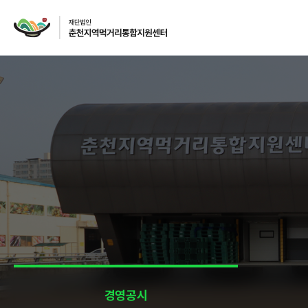
재단소개
인사말
CI
주요사업
먹거리 거버넌스
급식사업
경영공시
급식사업