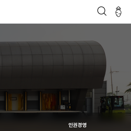
조직구성도
오시는 길
생산관리
인권경영
춘천관내 농가현황