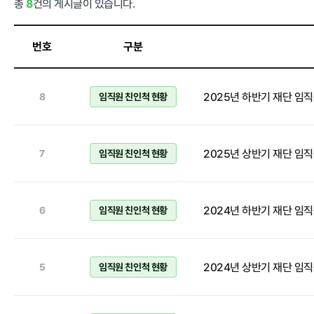
총
8
건의 게시글이 있습니다.
정보공개
번호
구분
경영공시
정보공개
2025년 하반기 재단 임
경영목표 및 운영계획
8
임직원 친인척 현황
행정정보공개
재무현황
계약현황 및 
임원 및 운영인력 현황
업무추진비 및
2025년 상반기 재단 임
7
임직원 친인척 현황
임직원 친인척 현황
정보목록
인건비 예산 및 집행현황
안전보건관리
2024년 하반기 재단 임
6
임직원 친인척 현황
기관장 성과계약 달성정도
경영평가 결과
2024년 상반기 재단 임
5
임직원 친인척 현황
감사결과 조치요구사항