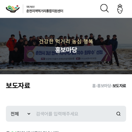
재단소개
건강한 먹거리 농심 행복
홍보마당
인사말
CI
재단연
재단비
조직구
오시는
혁
전
성도
길
보도자료
홈
-
홍보마당
-
보도자료
주요사업
먹거리 거버
급식사업
직매장 사업
생산관리
넌스