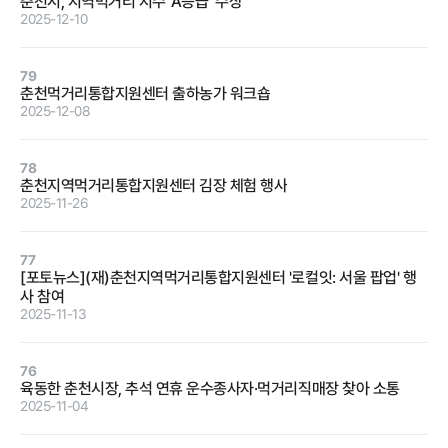
춘천시, 지역먹거리 지수 ‘A등급’ 수상
2025-12-10
정보공개
79
춘천먹거리통합지원센터 출하농가 워크숍
2025-12-08
경영공시
정보공개
윤리경영
인권경영
78
춘천지역먹거리통합지원센터 김장 체험 행사
경영목표 및
행정정보공개
2025-11-26
운영계획
계약현황 및
재무현황
대가지급
77
[포토뉴스](재)춘천지역먹거리통합지원센터 '로컬잇: 서울 팝업' 행
임원 및 운영
업무추진비
사 참여
인력 현황
및 기타
2025-11-13
임직원 친인
정보목록
척 현황
76
안전보건관리
육동한 춘천시장, 추석 연휴 운수종사자·먹거리직매장 찾아 소통
인건비 예산
2025-11-04
및 집행현황
기관장 성과