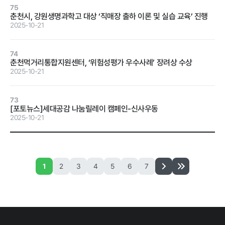
75
계약 달성정
춘천시, 강원생명과학고 대상 ‘직매장 출하 이론 및 실습 교육’ 진행
도
2025-10-21
경영평가 결
과
74
춘천먹거리통합지원센터, ‘위험성평가 우수사례’ 장려상 수상
감사결과 조
2025-10-21
치요구사항
73
[포토뉴스]세대공감 나눔릴레이 캠페인-신사우동
2025-10-21
홍보마당
1
2
3
4
5
6
7
보도자료
먹거리동향