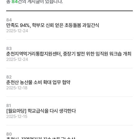
총
84
건의 게시글이 있습니다.
급식사업
춘천관내 농
가현황
춘천관내 학
교현황
84
만족도 94%, 학부모 신뢰 얻은 초등돌봄 과일간식
2025-12-24
83
춘천지역먹거리통합지원센터, 중장기 발전 위한 임직원 워크숍 개최
2025-12-24
농가소식
82
춘천산 농산물 소비 확대 업무 협약
공지사항
안전성관리
교육안내
활동사진
2025-12-18
안전성검사
81
결과
[월요마당] 학교급식을 다시 생각한다
2025-12-15
자료실
80