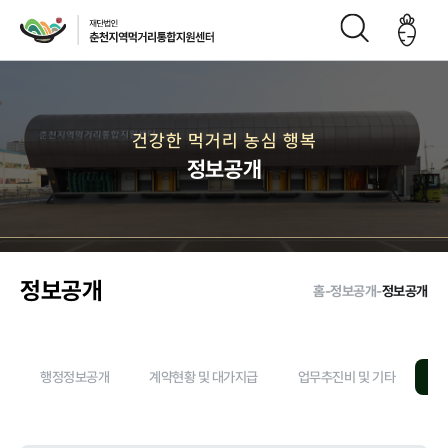
재단소개
건강한 먹거리 농심 행복
정보공개
인사말
CI
재단연
재단비
조직구
오시는
혁
전
성도
길
정보공개
홈
-
정보공개
-
정보공개
주요사업
행정정보공개
계약현황 및 대가지급
업무추진비 및 기타
정
먹거리 거버
급식사업
직매장 사업
생산관리
넌스