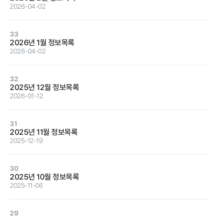
2026-04-02
정보공개
33
2026년 1월 정보목록
2026-04-02
경영공시
정보공개
윤리경영
인권경영
32
2025년 12월 정보목록
경영목표 및
행정정보공개
2026-01-12
운영계획
계약현황 및
재무현황
대가지급
31
2025년 11월 정보목록
임원 및 운영
업무추진비
2025-12-19
인력 현황
및 기타
임직원 친인
정보목록
30
척 현황
2025년 10월 정보목록
안전보건관리
2025-11-06
인건비 예산
및 집행현황
29
기관장 성과