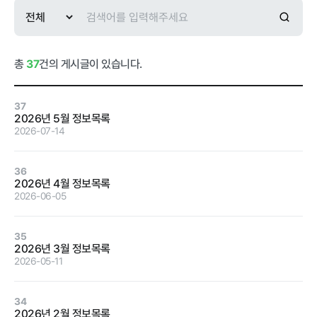
급식사업
춘천관내 농
가현황
춘천관내 학
교현황
총
37
건의 게시글이 있습니다.
37
2026년 5월 정보목록
2026-07-14
농가소식
36
2026년 4월 정보목록
공지사항
안전성관리
교육안내
활동사진
2026-06-05
안전성검사
35
결과
2026년 3월 정보목록
2026-05-11
자료실
34
2026년 2월 정보목록