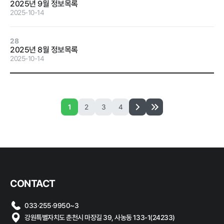
2025년 9월 정보목록
계약 달성정
2025-10-14
도
경영평가 결
28
과
2025년 8월 정보목록
2025-10-14
감사결과 조
치요구사항
1
2
3
4
홍보마당
보도자료
먹거리동향
CONTACT
033·255·9950~3
강원특별자치도 춘천시 마장길 39, 사농동 133-1(24233)